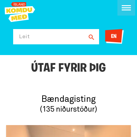
EN
Leit
ÚTAF FYRIR ÞIG
Bændagisting
(135 niðurstöður)