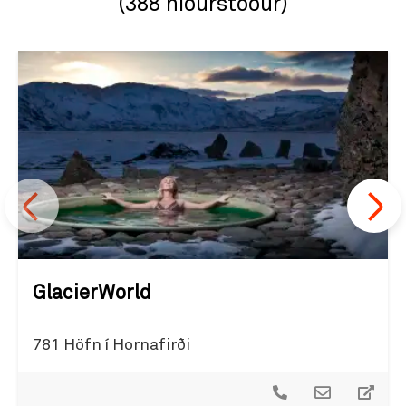
(388 niðurstöður)
GlacierWorld
781 Höfn í Hornafirði