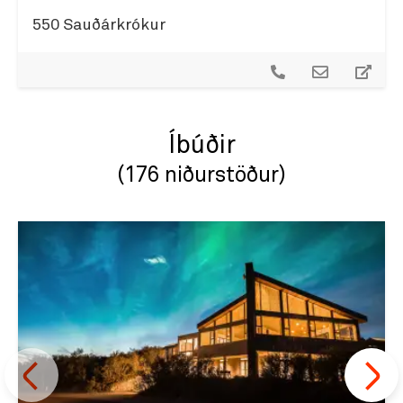
550 Sauðárkrókur
Íbúðir
(176 niðurstöður)