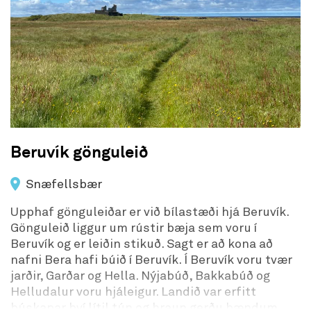
Beruvík gönguleið
Snæfellsbær
Upphaf gönguleiðar er við bílastæði hjá Beruvík.
Gönguleið liggur um rústir bæja sem voru í
Beruvík og er leiðin stikuð. Sagt er að kona að
nafni Bera hafi búið í Beruvík. Í Beruvík voru tvær
jarðir, Garðar og Hella. Nýjabúð, Bakkabúð og
Helludalur voru hjáleigur. Landið var erfitt
búskapar því lítil tún og hraun gerðu bændum