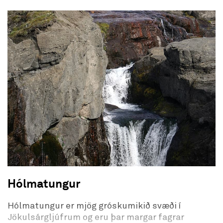
Hólmatungur
Hólmatungur er mjög gróskumikið svæði í
Jökulsárgljúfrum og eru þar margar fagrar