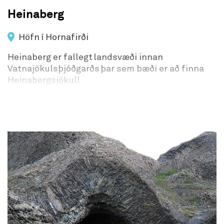
Heinaberg
Höfn í Hornafirði
Heinaberg er fallegt landsvæði innan
Vatnajökulsþjóðgarðs þar sem bæði er að finna
Heinabergsjökull