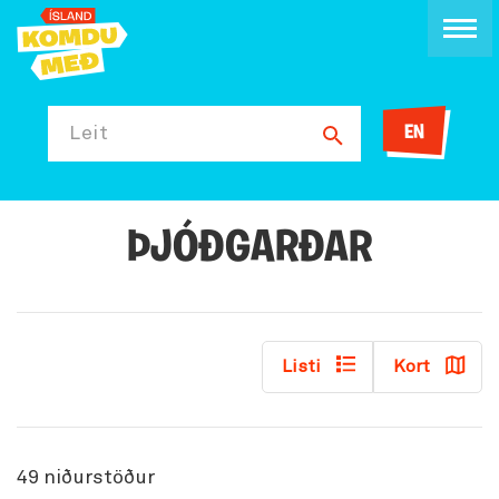
EN
Leit
ÞJÓÐGARÐAR
Listi
Kort
49
niðurstöður