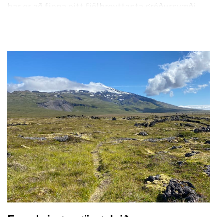
þar er að finna eitt fjölbreyttasta gróðursvæði
hálendisins. Á Eyjabakkasvæðinu sem er í 650-
680 m hæð hafa fundist 133 tegundir háplantna.
Innan til á svæðinu fella stórir hópar heiðagæsa
flugfjaðrir og eru í sárum í júlí. Austurbakkarnir
eru þurrir og þægilegir yfirferðar. Svæðið nýtur
alþjóðlegrar friðlýsingar RAMSAR sáttmálans,
sem er samþykkt um votlendi sem hafa
alþjóðlegt gildi, einkum fyrir fuglalíf. Handan
Blöndukvíslar er skáli Ferðafélags
Fljótsdalshéraðs við Geldingafell og vestan
megin við Snæfell er Snæfellsskáli.