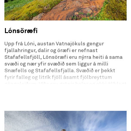
Lónsöræfi
Upp frá Lóni, austan Vatnajökuls gengur
fjallahringur, dalir og öræfi er nefnast
Stafafellsfjöll, Lónsöræfi eru nýrra heiti á sama
svæði og nær yfir svæðið sem liggur á milli
Snæfells og Stafafellsfjalla. Svæðið er þekkt
fyrir falleg og litrík fjöll ásamt fjölbreyttum
gönguleiðum. Víða eru grónir balar og ekki ólíklegt
að menn rekist á hreindýr á ferð sinni um öræfin.
Stafafellslandið er stórkostlegt gönguland fyrir
þá sem unna fögrum jarðmyndunum.