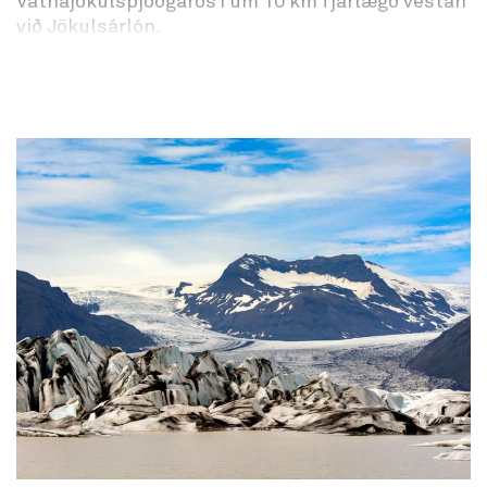
Vatnajökulsþjóðgarðs í um 10 km fjarlægð vestan
við Jökulsárlón.