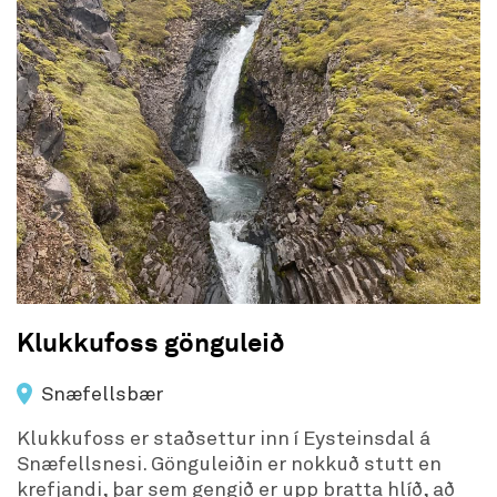
Klukkufoss gönguleið
Snæfellsbær
Klukkufoss er staðsettur inn í Eysteinsdal á
Snæfellsnesi. Gönguleiðin er nokkuð stutt en
krefjandi, þar sem gengið er upp bratta hlíð, að