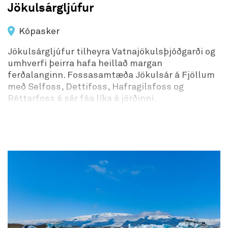
Jökulsárgljúfur
Kópasker
Jökulsárgljúfur tilheyra Vatnajökulsþjóðgarði og
umhverfi þeirra hafa heillað margan
ferðalanginn. Fossasamtæða Jökulsár á Fjöllum
með Selfoss, Dettifoss, Hafragilsfoss og
Réttarfoss á sér fáa líka á jörðinni.