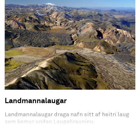
vegir og slóðar á svæðinu eru lokaðir fyrir
almennum akstri. Hér sem annars staðar er
stranglega bannað að aka utan vega.
Yfir sumarið bjóða landverðir upp á
fræðslugöngur á svæðinu. Upplýsingar um
göngurnar má finna á vefsíðu þjóðgarðsins, á
samfélagsmiðlum og í gestastofum.
Lakagígar gusu árið 1783 hinu mesta hraungosi er
sögur fara af á jörðinni. Kallaðist það Síðueldur
eða Skaftáreldar. Gosið hófst hinn 8. júní. Gaus
fyrst úr suðurhluta sprungunnar, sunnan Laka,
þar sem hét Varmárdalur. Var hann þá algróinn.
Varmárdalur er nú fullur af hrauni. Hraunflóðið
Landmannalaugar
féll niður gljúfur Skaftár og fyllti það en rann
síðan austur með Síðuheiðum og breiddist svo út
Landmannalaugar draga nafn sitt af heitri laug
á láglendinu. Annar hraunstraumur féll austur í
sem kemur undan Laugahrauninu.
farveg Hverfisfljóts og rann niður í Fljótshverfi.
Gígaröðin við Hnútu er í um 500 m hæð y.s. en um