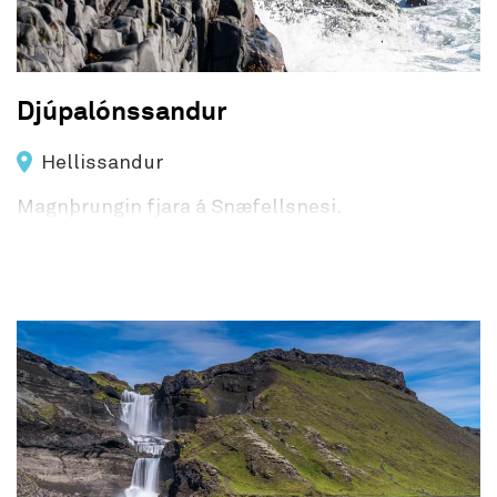
Djúpalónssandur
Hellissandur
Magnþrungin fjara á Snæfellsnesi.