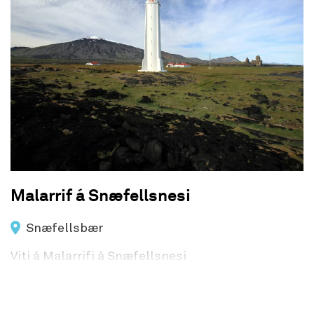
Malarrif á Snæfellsnesi
Snæfellsbær
Viti á Malarrifi á Snæfellsnesi