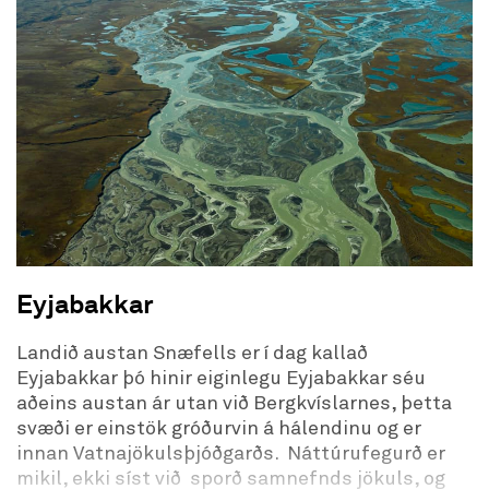
Eyjabakkar
Landið austan Snæfells er í dag kallað
Eyjabakkar þó hinir eiginlegu Eyjabakkar séu
aðeins austan ár utan við Bergkvíslarnes, þetta
svæði er einstök gróðurvin á hálendinu og er
innan Vatnajökulsþjóðgarðs. Náttúrufegurð er
mikil, ekki síst við sporð samnefnds jökuls, og