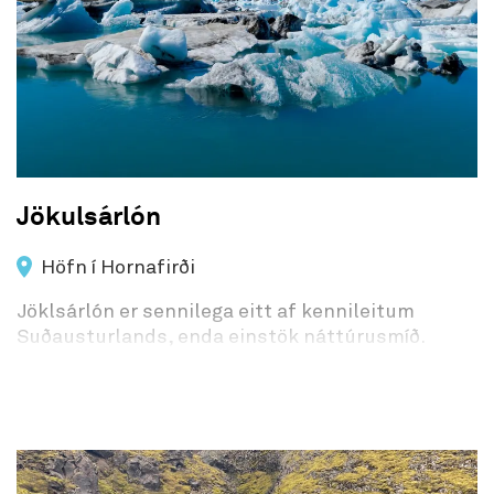
Jökulsárlón
Höfn í Hornafirði
Jöklsárlón er sennilega eitt af kennileitum
Suðausturlands, enda einstök náttúrusmíð.