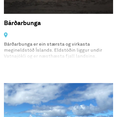
Bárðarbunga
Bárðarbunga er ein stærsta og virkasta
megineldstöð Íslands. Eldstöðin liggur undir
Vatnajökli og er næsthæsta fjall landsins.