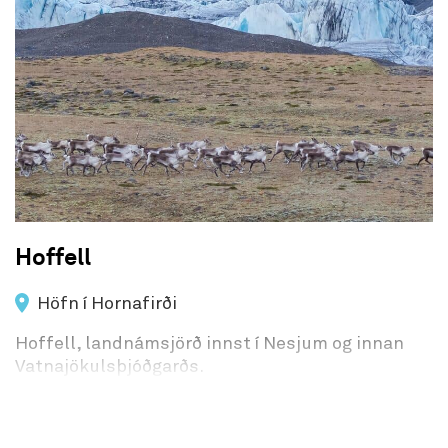
Hoffell
Höfn í Hornafirði
Hoffell, landnámsjörð innst í Nesjum og innan
Vatnajökulsþjóðgarðs.