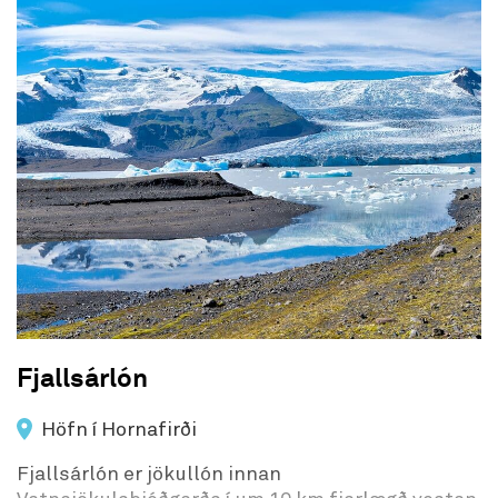
Upplýst leið: Leið óupplýst.
Tímabil: Leið opin 12 mánuði ársins en bent er á
að leið er ófær yfir mars og apríl mánuði.
GPS hnit upphaf: N64°49.3462 W023°57.9035
GPS hnit endir: N64°49.3462 W023°57.9035
Fjallsárlón
Höfn í Hornafirði
Fjallsárlón er jökullón innan