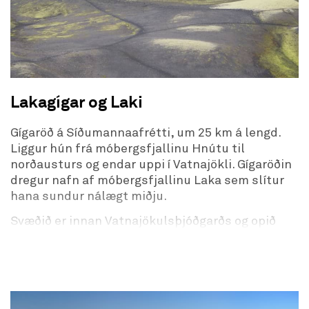
GPS hnit upphaf:
N64°52.1791 W023°51.6872
GPS hnit endir:
N64°52.1791 W023°51.6872
Lakagígar og Laki
Gígaröð á Síðumannaafrétti, um 25 km á lengd.
Liggur hún frá móbergsfjallinu Hnútu til
norðausturs og endar uppi í Vatnajökli. Gígaröðin
dregur nafn af móbergsfjallinu Laka sem slítur
hana sundur nálægt miðju.
Svæðið er innan Vatnajökulsþjóðgarðs og opið
ferðamönnum allan ársins hring en það ræðst af
snjóalögum og veðurfari hversu lengi vegir eru
opnir. Venjulega eru þeir opnir upp úr miðjum júní
og eitthvað fram eftir hausti. Aðeins má aka þá
vegi sem merktir eru á kortum þjóðgarðsins, aðrir