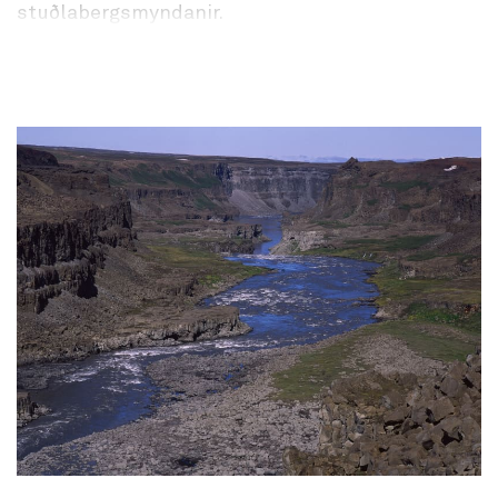
stuðlabergsmyndanir.