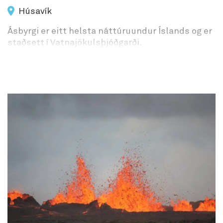
Húsavík
Ásbyrgi er eitt helsta náttúruundur Íslands og er
staðsett í Vatnajökulsþjóðgarði.