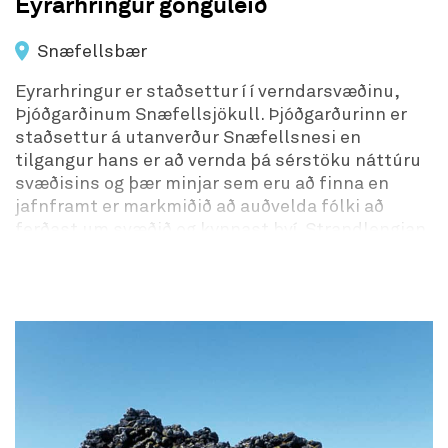
Eyrarhringur gönguleið
Snæfellsbær
Eyrarhringur er staðsettur í í verndarsvæðinu,
Þjóðgarðinum Snæfellsjökull. Þjóðgarðurinn er
staðsettur á utanverður Snæfellsnesi en
tilgangur hans er að vernda þá sérstöku náttúru
svæðisins og þær minjar sem eru að finna en
jafnframt er markmiðið að auðvelda fólki að
ferðast um svæðið og kynnast því. Strandlengjan
við Eyrar og Snæfellsjökull eru stór
upplifunarþáttur gesta á svæðinu en einnig eru
minjarnar á svæðinu fyrirferðamiklar. Frá
bílastæði liggja tvær gönguleiðir, önnur að
Öndverðaneshólum en hin Eyrahringinn.
Eyrahringur er auðveld gönguleið. Leiðin liggur
niður að sjó og að mestu um helluhraun. Fallegar
tjarnir eru í hrauninu og þar eru ýmsar tegundir