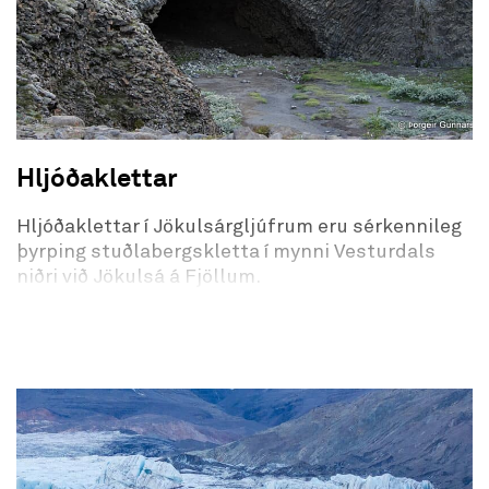
Hljóðaklettar
Hljóðaklettar í Jökulsárgljúfrum eru sérkennileg
þyrping stuðlabergskletta í mynni Vesturdals
niðri við Jökulsá á Fjöllum.