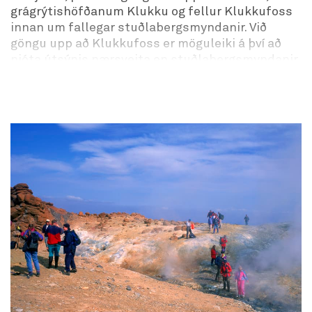
grágrýtishöfðanum Klukku og fellur Klukkufoss
innan um fallegar stuðlabergsmyndanir. Við
göngu upp að Klukkufoss er möguleiki á því að
njóta útsýnis nærsveita en stuðlabergsmyndanir
grípa athygli gesta ásamt fallega Klukkufossi.
Klukkufoss gönguleið er ein af 35 gönguleiðum
sem settar hafa verið upp á gönguleiðabækling
fyrir þjóðgarð Snæfellsjökuls og er þar hægt að
finna upplýsingar um km lengd gönguleiðar,
tímalengd gönguleiðar og upplýsingar um
merkingar á gönguleið. Við göngu upp að
Klukkufoss er útsýni niður í Öndverðarnes og
Saxhól ásamt nálægð við Snæfellsjökul og útsýni
yfir nærsveitir.
Svæði: Klukkufoss, Snæfellsjökuls þjóðgarður.
Vegnúmer við upphafspunkt: Útnesvegur (nr.
574). Eysteinsdalsvegur (F575).
Erfiðleikastig: Létt leið.