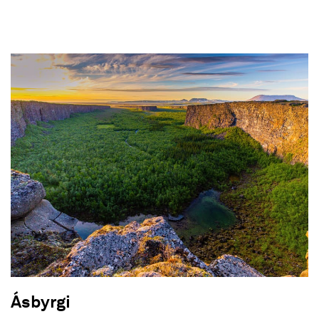
Ásbyrgi