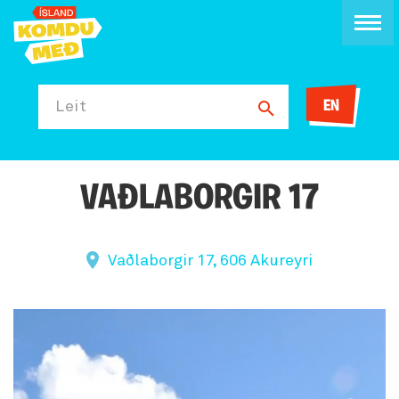
EN
Leit
VAÐLABORGIR 17
Vaðlaborgir 17, 606 Akureyri