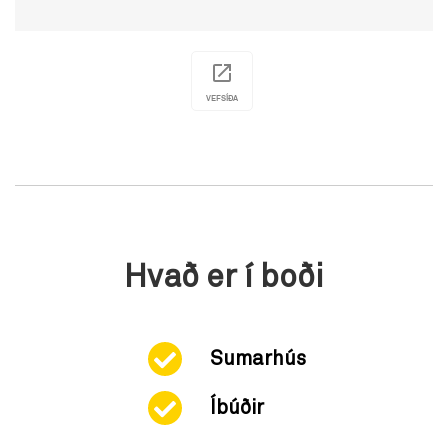
VEFSÍÐA
Hvað er í boði
Sumarhús
Íbúðir