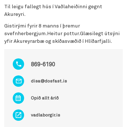
Til leigu fallegt hús í Vaðlaheiðinni gegnt
Akureyri.
Gistirými fyrir 8 manns í þremur
svefnherbergjum.Heitur pottur.Glæsilegt útsýni
yfir Akureyrarbæ og skíðasvæðið í Hlíðarfjalli.
869-6190
disa@dosfast.is
Opið allt árið
vadlaborgir.is