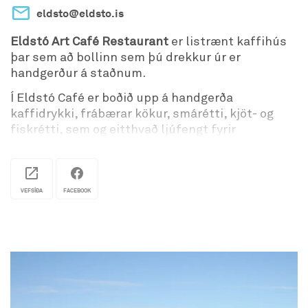
eldsto@eldsto.is
Eldstó Art Café Restaurant
er listrænt kaffihús
þar sem að bollinn sem þú drekkur úr er
handgerður á staðnum.
Í Eldstó Café er boðið upp á handgerða
kaffidrykki, frábærar kökur, smárétti, kjöt- og
fiskrétti, sem og eitthvað ljúfengt fyrir
grænmetisætur.
Eldstó Art Gallery er rekið af listahjónunum Þór
Sveinssyni, leirkerasmiði og G.Helgu Ingadóttur
VEFSÍÐA
FACEBOOK
söng-og leirlistakonu, sem og listmálara. Þau
skapa nytjalist, sem að fátíð er á Íslandi í þeirri
mynd sem að sést í Eldstó. Hægt að upplifa
listina á staðum, í góðum kaffibolla.
"Eldfjallaglerungar" unnir úr Hekluvikri,
Búðardalsleir og öðum eldfjallaefnum eru á
hlutunum í Eldstó. Á Skjánum í Eldstó má sjá