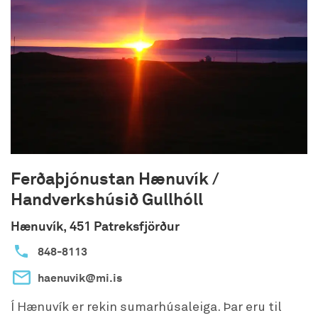
Ferðaþjónustan Hænuvík /
Handverkshúsið Gullhóll
Hænuvík, 451 Patreksfjörður
848-8113
haenuvik@mi.is
Í Hænuvík er rekin sumarhúsaleiga. Þar eru til