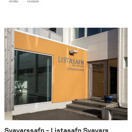
VEFSÍÐA
FACEBOOK
þjóðveginum, sem liggur um Möðrudalsöræfi og
Jökuldalsheiði.
Flestir Íslendingar og margir erlendir aðdáendur
Haldórs Kiljan Laxness þekkja söguna um Bjart í
Sumarhúsum úr skáldverkinu „Sjálfstætt fólk”.
Hún lýsir lífsbaráttu sjálfstæðs kotbónda á
afskekktri heiði. Margir telja að fyrirmynd
sögunnar sé komin frá Sænautaseli, því þar átti
Halldór næturstað á þriðja áratugi 20. aldar. Hann
gekk þangað úr byggð.
Heiðabúskapur var einnig viðfangsefni
rithöfundanna Gunnars Gunnarssonar (Aðventa)
og Jóns Trausta (Halla og heiðarbýlið).
Ferðaþjónustan, sem er rekin í bænum á sumrin,
nær til leiðsögu um bæinn. Þar er sögð saga
fólksins, sem bjó á heiðinni og búskaparháttum.
Ekki má gleyma því, að heiðarbýlin áttu aðgang að
Svavarssafn - Listasafn Svavars