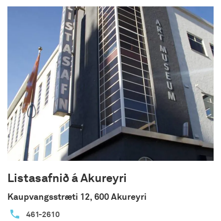
byggðir voru svo saman en þar er nú Rúnalist
Gallerí, vinnustofa og lítil búð þar sem selt er
handverk og afurðir búsins, kjöt og egg Beint frá
Býli en við erum einnig félagar í þeim samtökum.
Við erum einnig í Opnum Landbúnaði og tökum á
móti fólki til að skoða og fræðast um dýrin, gegn
vægu gjaldi.
Listasafnið á Akureyri
Kaupvangsstræti 12, 600 Akureyri
461-2610