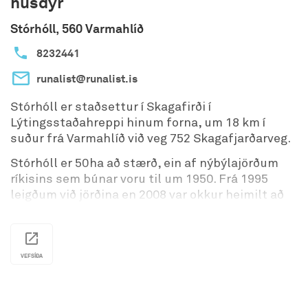
húsdýr
Opnunartími 01/05 - 30/09 Betra er að hringja á
Stórhóll, 560 Varmahlíð
undan sér.
8232441
Ath.
hægt að opna með litlum fyrirvara að
vetrinum, ef haft er samband.
runalist@runalist.is
Stórhóll er staðsettur í Skagafirði í
Lýtingsstaðahreppi hinum forna, um 18 km í
suður frá Varmahlíð við veg 752 Skagafjarðarveg.
Stórhóll er 50ha að stærð, ein af nýbýlajörðum
ríkisins sem búnar voru til um 1950. Frá 1995
leigðum við jörðina en 2008 var okkur heimilt að
kaupa jörðina. Í upphafi voru ærnar 33 og hrossin
innan við 10 og einn flækingsköttur. Í dag, 24
árum seinna er bústofninn 120 ær, gemlingar og
hrútar 30 geitur og hafrar, rúmlega 30 hross,
VEFSÍÐA
hænur , endur, hundar , kettir og kanínur.
Árið 2011 festum við kaup á 3 gámum sem