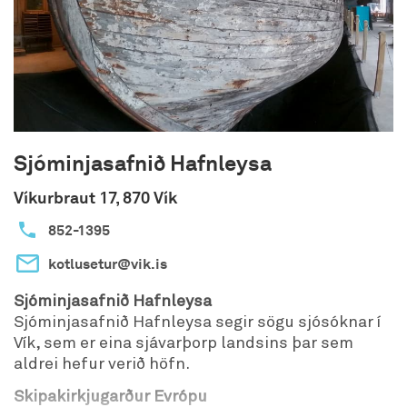
Sjóminjasafnið Hafnleysa
Víkurbraut 17, 870 Vík
852-1395
kotlusetur@vik.is
Sjóminjasafnið Hafnleysa
Sjóminjasafnið Hafnleysa segir sögu sjósóknar í
Vík, sem er eina sjávarþorp landsins þar sem
aldrei hefur verið höfn.
Skipakirkjugarður Evrópu