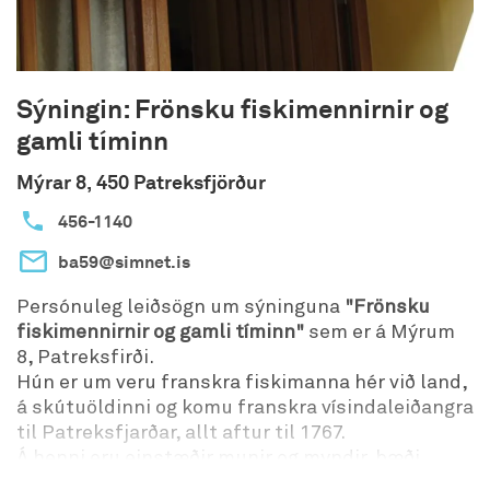
Sýningin: Frönsku fiskimennirnir og
gamli tíminn
Mýrar 8, 450 Patreksfjörður
456-1140
ba59@simnet.is
Persónuleg leiðsögn um sýninguna
"Frönsku
fiskimennirnir og gamli tíminn"
sem er á Mýrum
8, Patreksfirði.
Hún er um veru franskra fiskimanna hér við land,
á skútuöldinni og komu franskra vísindaleiðangra
til Patreksfjarðar, allt aftur til 1767.
Á henni eru einstæðir munir og myndir, bæði
franskir og íslenskir. Ásamt fjölda bóka á báðum