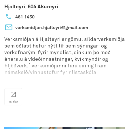
Hjalteyri, 604 Akureyri
461-1450
verksmidjan.hjalteyri@gmail.com
Verksmiðjan á Hjalteyri er gömul síldarverksmiðja
sem öðlast hefur nýtt líf sem sýningar- og
verkefnarými fyrir myndlist, einkum þó með
áherslu á vídeóinnsetningar, kvikmyndir og
hljóðverk. Í verksmiðjunni fara einnig fram
námskeið/vinnustofur fyrir listaskóla.
VEFSÍÐA