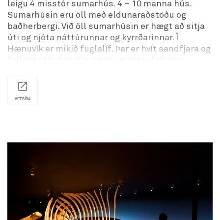
leigu 4 misstór sumarhús. 4 – 10 manna hús.
Sumarhúsin eru öll með eldunaraðstöðu og
baðherbergi. Við öll sumarhúsin er hægt að sitja
úti og njóta náttúrunnar og kyrrðarinnar. Í
Hænuvík er mikið fuglalíf. Þar er hvít sandfjara og
fallegt sólarlag. Einnig eru margar fallegar
gönguleiðir á staðnum. Á vorin er hægt að fá
leiðsögn í fjárhús og sjá kindurnar.
Í Hænuvík er handverkshúsið Gullhóll með
VEFSÍÐA
heimagerðu handverki eftir heimilisfólkið í
Hænuvík. Þar er hægt að kaupa rendar skálar,
prjónaða sokka, vettlinga og lopapeysur auk
ýmisskonar vöru sem gerð er á staðnum.