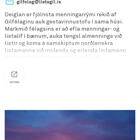
gilfelag@listagil.is
Deiglan er fjölnota menningarrými rekið af
Gilfélaginu auk gestavinnustofu í sama húsi.
Markmið félagsins er að efla menningar- og
listalíf í bænum, auka tengsl almennings við
listir og koma á samskiptum norðlenskra
listamanna við innlenda og erlenda listamenn.
Gilfélagið eru félagasamtök rekin af
sjálfboðaliðum.
Í Deiglunni eru m.a. haldnar myndlistasýningar,
gjörningar, tónleikar og markaðir.
VEFSÍÐA
Opnunartímar eru breytilegir eftir viðburðum,
vinsamlegast athugið heimasíðu fyrir nánari
upplýsingar.