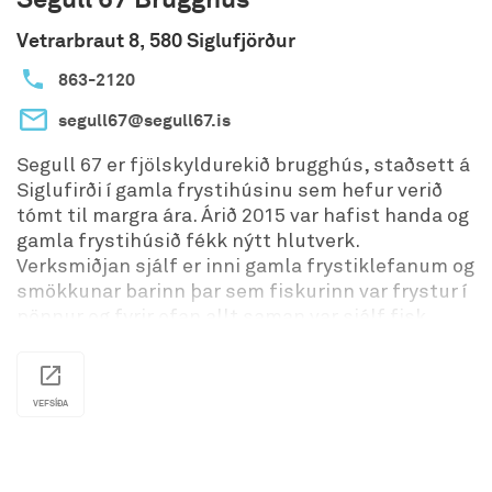
· Siggubær, Kirkjuvegur 10
Vetrarbraut 8, 580 Siglufjörður
· Góðtemplarahúsið, Suðurgötu 7
863-2120
· Bookless-bungalow, Vesturgötu 32
segull67@segull67.is
· Auk ljósmyndasýninga við Strandstíginn.
Segull 67 er fjölskyldurekið brugghús, staðsett á
Siglufirði í gamla frystihúsinu sem hefur verið
tómt til margra ára. Árið 2015 var hafist handa og
gamla frystihúsið fékk nýtt hlutverk.
Verksmiðjan sjálf er inni gamla frystiklefanum og
smökkunar barinn þar sem fiskurinn var frystur í
pönnur og fyrir ofan allt saman var sjálf fisk
vinnslulínan. Nú er hægt að taka brugghús
kynningu um verksmiðjuna og smakkað á
handverks bjórum.
VEFSÍÐA