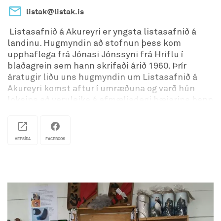
listak@listak.is
Listasafnið á Akureyri er yngsta listasafnið á
landinu. Hugmyndin að stofnun þess kom
upphaflega frá Jónasi Jónssyni frá Hriflu í
blaðagrein sem hann skrifaði árið 1960. Þrír
áratugir liðu uns hugmyndin um Listasafnið á
Akureyri komst aftur í umræðuna og varð hún
loksins að veruleika á afmælisdegi bæjarins þann
29. ágúst 1993. Listasafnið á Akureyri er til húsa
þar sem áður var Mjólkursamlag KEA, en
byggingin er undir sterkum áhrifum frá Bauhaus-
VEFSÍÐA
FACEBOOK
skólanum og hinni alþjóðlegu funkis-hreyfingu.
Listasafnið á Akureyri er miðpunktur og
sameiningartákn þessarar Listamiðstöðvar í
Grófargili.
Listasafnið á Akureyri leggur áherslu á að virkja
sem flesta til þátttöku, að fræða almenning um