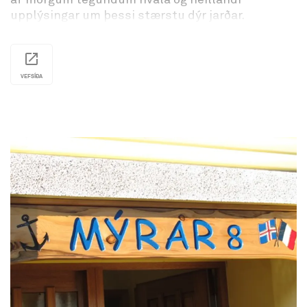
upplýsingar um þessi stærstu dýr jarðar.
Opið frá 09-18 alla daga í júní, júlí og ágúst. .
VEFSÍÐA