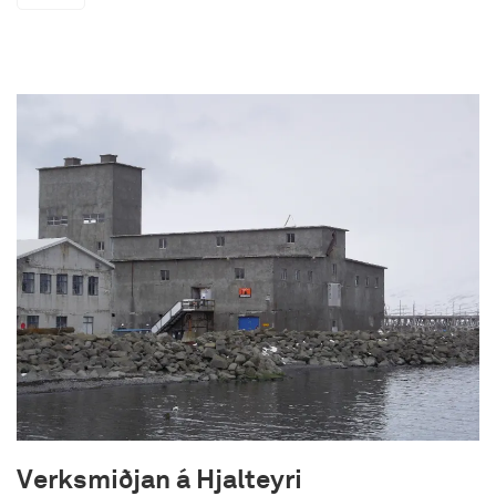
sem standa fyrir reglulegum tónleikum.
Í húsinu er fjölbreytt þjónusta og gestastofa,
ásamt glæsilegum veitingastöðum, Hnoss og La
Primavera, auk nýrrar verslunar
Rammagerðarinnar.
Opnunartími hússins:
Harpa er opin alla daga frá kl. 10:00 – 20:00
(lengur í tengslum við viðburði)
Verksmiðjan á Hjalteyri