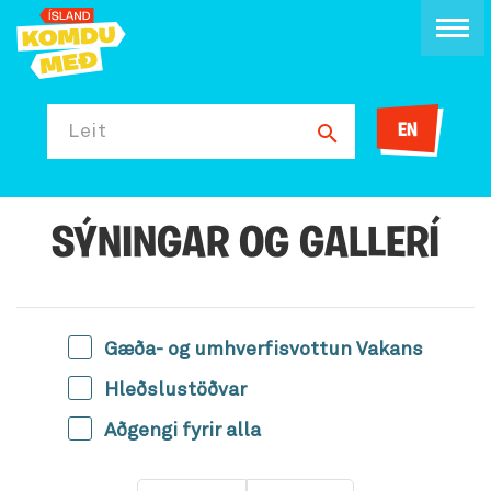
EN
Leit
SÝNINGAR OG GALLERÍ
Gæða- og umhverfisvottun Vakans
Hleðslustöðvar
Aðgengi fyrir alla