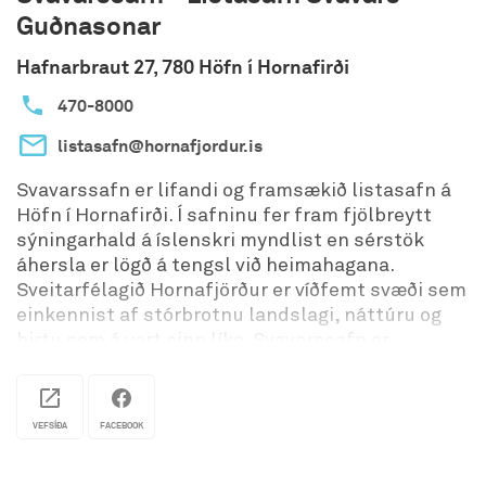
stöðuvötnunum á heiðinni, sem var drjúg búbót.
Guðnasonar
Síðan er hægt að setjast og njóta veitinga í
bænum, þar sem komið er fullkomið eldhús, sem
Hafnarbraut 27, 780 Höfn í Hornafirði
er þekkt fyrir góðar lummur og súkkulaði.
470-8000
Lilja Hafdís Ólafsdóttir
Merki í Jökuldal
listasafn@hornafjordur.is
701 Egilsstaðir
Sími: 855-5399 / 471-1086
Svavarssafn er lifandi og framsækið listasafn á
Opið frá 1. júni til 10. September kl. 9-22 og
Höfn í Hornafirði. Í safninu fer fram fjölbreytt
samkvæmt samkomulagi.
sýningarhald á íslenskri myndlist en sérstök
jokulsa@centrum.is
áhersla er lögð á tengsl við heimahagana.
Sveitarfélagið Hornafjörður er víðfemt svæði sem
einkennist af stórbrotnu landslagi, náttúru og
birtu sem á vart sinn líka. Svavarssafn er
vettvangur til þess að upplifa umhverfið í
listrænu samhengi en löngum hafa íslenskir
listamenn sóst eftir því að fanga sjónarspil
VEFSÍÐA
FACEBOOK
birtunnar undir jökli.
Starfsemi safnsins endurspeglar stöðu þess