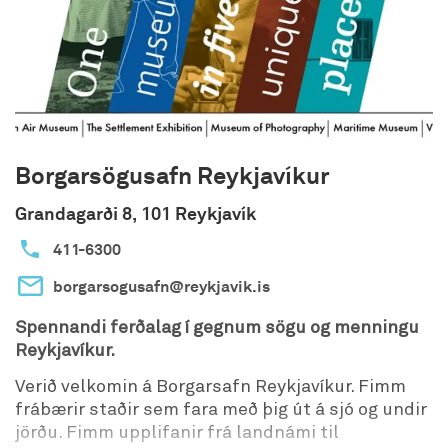
Borgarsögusafn Reykjavíkur
Grandagarði 8, 101 Reykjavík
411-6300
borgarsogusafn@reykjavik.is
Spennandi ferðalag í gegnum sögu og menningu
Reykjavíkur.
Verið velkomin á Borgarsafn Reykjavíkur. Fimm
frábærir staðir sem fara með þig út á sjó og undir
jörðu. Fimm upplifanir frá landnámi til