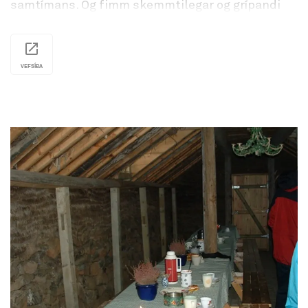
samtímans. Og fimm skemmtilegar og grípandi
leiðir til að njóta spennandi sögu og
menningararfs Reykjavíkur.
VEFSÍÐA