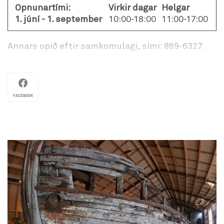
Opnunartími:
Virkir dagar
Helgar
1. júní - 1. september
10:00-18:00
11:00-17:00
Annars opið eftir samkomulagi, sími: 869-6327.
Mjög vandað og flott handverk eftir fólk héðan af
svæðinu.
FACEBOOK