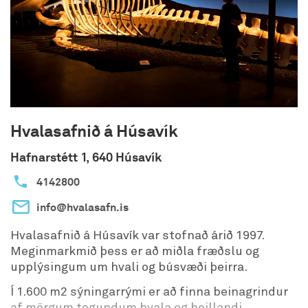
Hvalasafnið á Húsavík
Hafnarstétt 1, 640 Húsavík
4142800
info@hvalasafn.is
Hvalasafnið á Húsavík var stofnað árið 1997.
Meginmarkmið þess er að miðla fræðslu og
upplýsingum um hvali og búsvæði þeirra.
Í 1.600 m2 sýningarrými er að finna beinagrindur
af mörgum tegundum hvala og heillandi