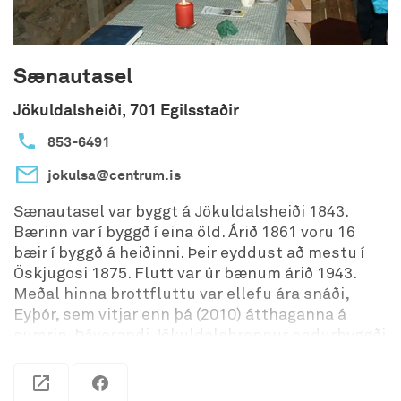
Sænautasel
Jökuldalsheiði, 701 Egilsstaðir
853-6491
jokulsa@centrum.is
Sænautasel var byggt á Jökuldalsheiði 1843.
Bærinn var í byggð í eina öld. Árið 1861 voru 16
bæir í byggð á heiðinni. Þeir eyddust að mestu í
Öskjugosi 1875. Flutt var úr bænum árið 1943.
Meðal hinna brottfluttu var ellefu ára snáði,
Eyþór, sem vitjar enn þá (2010) átthaganna á
sumrin. Þáverandi Jökuldalshreppur endurbyggði
bæinn árið 1992. Hluti hans féll árið 2009 og var
endurbyggður 2010. Hann er mjög áhugavert safn
og aðeins fimm kílómetra að fara frá gamla