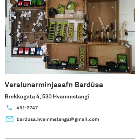
sjónlistir og efla umræðu um samfélagið,
menningu og listir þar sem safnkennsla og
fyrirlestrahald skipar stóran sess. Þá er einnig
lögð áhersla á samstarf við erlenda aðila, ekki
hvað síst á norðurlöndum. Safnið leitast við að
setja upp árlega nokkrar metnaðarfullar sýningar
til að efla menningarlíf bæjarins, auka við
þekkingu, áhuga og efla skilning á sjónlistum.
Verslunarminjasafn Bardúsa
Brekkugata 4, 530 Hvammstangi
451-2747
bardusa.hvammstanga@gmail.com