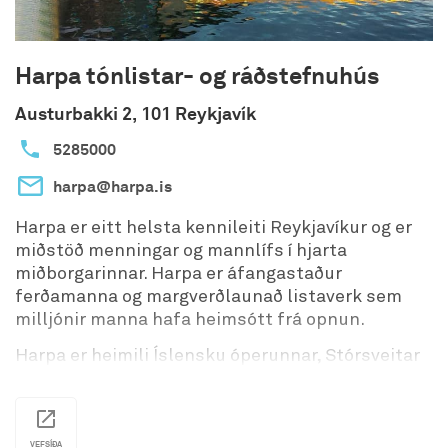
Harpa tónlistar- og ráðstefnuhús
Austurbakki 2, 101 Reykjavík
5285000
harpa@harpa.is
Harpa er eitt helsta kennileiti Reykjavíkur og er
miðstöð menningar og mannlífs í hjarta
miðborgarinnar. Harpa er áfangastaður
ferðamanna og margverðlaunað listaverk sem
milljónir manna hafa heimsótt frá opnun.
Harpa er heimili Íslensku óperunnar, Stórsveitar
Reykjavíkur, og Sinfóníuhljómsveitar Íslands sem
heldur vikulega tónleika í Hörpu allt árið um
kring. Jazzklúbburinn Múlinn á einnig
heimilisfestu í Hörpu sem og Sígildir sunnudagar
VEFSÍÐA