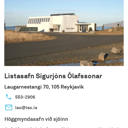
myndbönd sem að sýna þau hjónin við vinnu sína.
Íslensk hönnun, íslenskt handverk, það er það
sem þú færð í Eldstó Art Gallery.
Listasafn Sigurjóns Ólafssonar
Laugarnestangi 70, 105 Reykjavík
553-2906
lso@lso.is
Höggmyndasafn við sjóinn