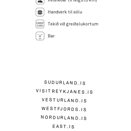
Vélsleðar til leigu (6 km)
Handverk til sölu
Tekið við greiðslukortum
Bar
SUDURLAND.IS
VISITREYKJANES.IS
VESTURLAND.IS
WESTFJORDS.IS
NORDURLAND.IS
EAST.IS