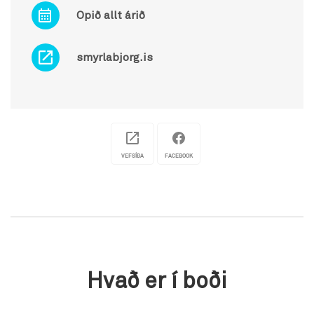
Opið allt árið
smyrlabjorg.is
VEFSÍÐA
FACEBOOK
Hvað er í boði