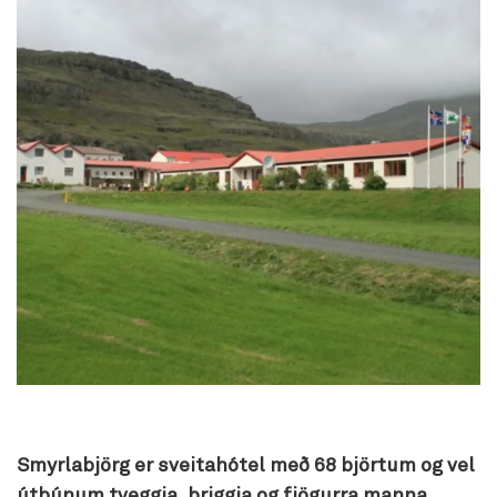
Smyrlabjörg
er sveitahótel með 68 björtum og vel
útbúnum tveggja, þriggja og fjögurra manna