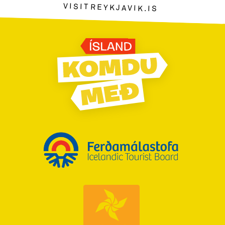
VISITREYKJAVIK.IS