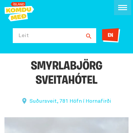
EN
Leit
SMYRLABJÖRG
SVEITAHÓTEL
Suðursveit, 781 Höfn í Hornafirði