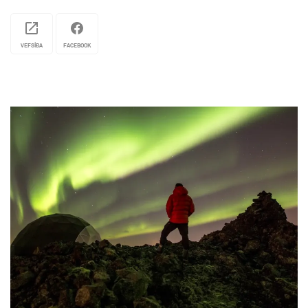
þegar veður og aðstæður leyfa og eru yfirleitt
troðnar einni klst. fyrir auglýstan opnunartíma.
Hluti af gönguskíðabrautinni, 3,5 km, er
VEFSÍÐA
FACEBOOK
upplýstur á hverjum degi til kl. 22:00. Það ættu
allir að geta fundið brekkur við sitt hæfi.
Snjóframleiðslukerfi er í Hlíðarfjalli sem tryggir
gott færi allan veturinn.
Skíða- og snjóbrettaskóli Hlíðarfjalls er fyrir börn
á aldrinum 5-15 ára. Einnig eru námskeið í boði
fyrir fullorðna svo og einkakennsla fyrir alla
aldurshópa. Veitingasala er á tveimur stöðum í
Hlíðarfjalli, í skíðahótelinu sjálfu og Strýtuskála.
Í Hlíðarfjalli er starfrækt skíða- og
snjóbrettaleiga þar sem hægt er að leigja allan
búnað.
Í Hlíðarfjalli er góð aðstaða til útivistar á sumrin
og boðið er uppá lyftuferðir fyrir gangandi og
fjallahjólara sem geta tekið hjólin með sér í