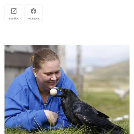
fjölbreytni gróðurs í tempraða beltinu nyrðra.
Sérhver safndeild gegnir ákveðnu hlutverki, til
dæmis að sýna og kynna íslenskar plöntur,
VEFSÍÐA
FACEBOOK
trjágróður eða mat- og kryddjurtir.
Sumardagskráin er viðburðarík og boðið er upp á
móttöku hópa árið um kring.
Hið vinsæla kaffihús Flóran Café/Bístró býður
upp á ljúffengar veitingar með áherslu á hráefni
úr eigin ræktun. Kaffihúsið er starfrækt í
garðskálanum í fallegu og gróðursælu umhverfi
frá maí til september.