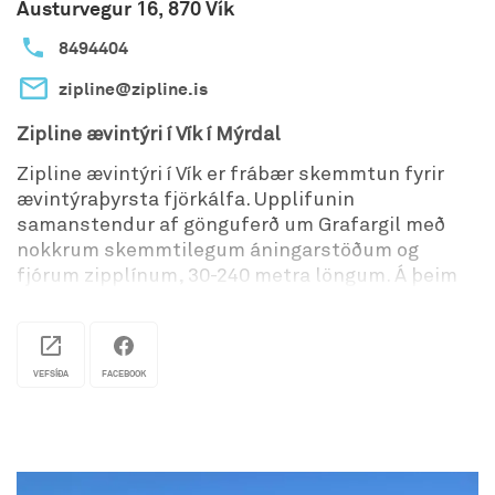
Austurvegur 16, 870 Vík
8494404
zipline@zipline.is
Zipline ævintýri í Vík í Mýrdal
Zipline ævintýri í Vík er frábær skemmtun fyrir
ævintýraþyrsta fjörkálfa. Upplifunin
samanstendur af gönguferð um Grafargil með
nokkrum skemmtilegum áningarstöðum og
fjórum zipplínum, 30-240 metra löngum. Á þeim
er sannkölluð salíbunuferð yfir stórbrotið
landslag gilsins fyrir neðan. Ferðin er leiðsögð
allan tímann með stórskemmtilegum
leiðsögumönnum úr þorpinu sem eru mjög vel að
VEFSÍÐA
FACEBOOK
sér í sögu staðarins og svæðinu allt um kring.
Zipline öryggi
Zipline ferðin okkar er nokkuð auðveld fyrir