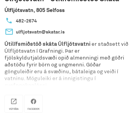
Úlfljótsvatn, 805 Selfoss
482-2674
ulfljotsvatn@skatar.is
Útilífsmiðstöð skáta Úlfljótsvatni
er staðsett við
Úlfljótsvatn í Grafningi. Þar er
fjölskyldutjaldsvæði opið almenningi með góðri
aðstöðu fyrir börn og ungmenni. Góðar
gönguleiðir eru á svæðinu, bátaleiga og veiði í
vatninu. Möguleiki er á innigistingu í
svefnpokaplássi.
Tjaldsvæði með góðri aðstöðu fyrir einstaklinga
og hópa. Góð hreinlætisaðstaða, sturta, heitt og
kalt vatn,
VEFSÍÐA
FACEBOOK
þvottaaðstaða, losun ferðasalerna, leikvöllur og
rafmagn á mörgum stöðum. Bátaleiga um helgar
og stærsti klifurturn landsins.