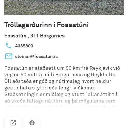
Tröllagarðurinn í Fossatúni
Fossatún , 311 Borgarnes
4335800
steinar@fossatun.is
Fossatún er staðsett um 90 km frá Reykjavík við
veg nr. 50 mitt á milli Borgarness og Reykholts.
Öll aðstaða er góð og nútímaleg hvort heldur
gestir hafa styttri eða lengri viðkomu.
Staðsetningin er miðlæg og stutt í allar áttir til
að skoða fallega náttúru og þá möguleika sem
aðrir bjóða upp á í ferðaþjónustu á Vesturlandi.
Tónlist - Plötusafnið
Í veitingahúsinu er að finna
vinylplötu- (3000 plötur) og CD safn (5000 diskar)