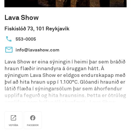
Lava Show
Fiskislóð 73, 101 Reykjavík
553-0005
info@lavashow.com
Lava Show er eina sýningin í heimi þar sem bráðið
hraun flæðir innandyra á öruggan hátt. Á
sýningum Lava Show er eldgos endurskapap með
því að hita hraun upp í 1.100°C. Glóandi hraunið er
látið flæða í sýningarsölum þar sem áhorfendur
upplifa fegurð og hita hraunsins. Þetta er ótrúleg
upplifun sem hrífur öll skynfæri! - Lava Show
sameinar fræðslu í jarðfræði og gullfallegt
sjónarspil sem á sér stað þegar brætt hraun
flæðir inn í sýningarsalinn. - Fjölskyldufyrirtæki
VEFSÍÐA
FACEBOOK
sem nýtir græna orku til að bræða hraun.