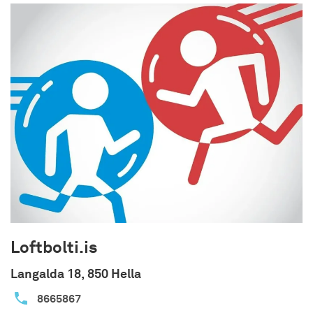
Á Úlfljótsvatni hefur um áratuga skeið verið
reknar sumarbúðir á sumrin og skólabúðir á
veturna.
Loftbolti.is
Langalda 18, 850 Hella
8665867