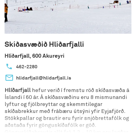
Skíðasvæðið Hlíðarfjalli
Hlíðarfjall, 600 Akureyri
462-2280
hlidarfjall@hlidarfjall.is
Hlíðarfjall
hefur verið í fremstu röð skíðasvæða á
Íslandi í 60 ár. Á skíðasvæðinu eru 8 mismunandi
lyftur og fjölbreyttar og skemmtilegar
skíðabrekkur með frábæru útsýni yfir Eyjafjörð.
Stökkpallar og brautir eru fyrir snjóbrettafólk og
aðstaða fyrir gönguskíðafólk er góð.
Gönguskíðabrautir allt frá 1,2 – 10 km eru lagðar