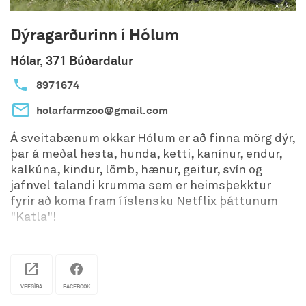
Dýragarðurinn í Hólum
Hólar, 371 Búðardalur
8971674
holarfarmzoo@gmail.com
Á sveitabænum okkar Hólum er að finna mörg dýr,
þar á meðal hesta, hunda, ketti, kanínur, endur,
kalkúna, kindur, lömb, hænur, geitur, svín og
jafnvel talandi krumma sem er heimsþekktur
fyrir að koma fram í íslensku Netflix þáttunum
"Katla"!
Verið velkomin í heimsókn til okkar þar sem þið
getið skoðað, fræðst og jafnvel klappað dýrunum.
Opið 17. júní - 5. ágúst frá 11:00 til 16:00. Lokað á
VEFSÍÐA
FACEBOOK
þriðjudögum.