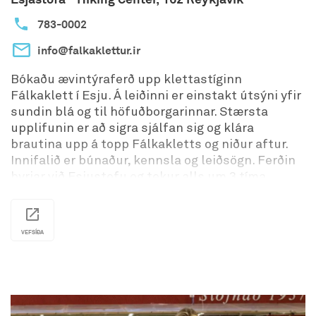
783-0002
info@falkaklettur.ir
Bókaðu ævintýraferð upp klettastíginn
Fálkaklett í Esju. Á leiðinni er einstakt útsýni yfir
sundin blá og til höfuðborgarinnar. Stærsta
upplifunin er að sigra sjálfan sig og klára
brautina upp á topp Fálkakletts og niður aftur.
Innifalið er búnaður, kennsla og leiðsögn. Ferðin
byrjar við Esjustofu og tekur alls um 3 tíma.
Via ferrata (merkir járn stígur á ítölsku) á uppruna
sinn í Ölpunum, einkum á Ítalíu og í Austurríki, en
er nú vinsælt sport um allan heim. Lagðir eru
VEFSÍÐA
stálvírar upp kletta sem klifrarar festa sig við
með sérhönnuðum búnaði.