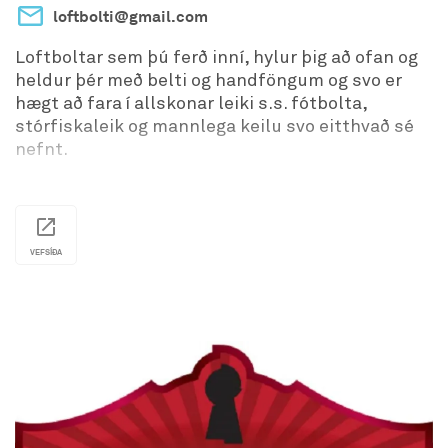
loftbolti@gmail.com
Loftboltar sem þú ferð inní, hylur þig að ofan og
heldur þér með belti og handföngum og svo er
hægt að fara í allskonar leiki s.s. fótbolta,
stórfiskaleik og mannlega keilu svo eitthvað sé
nefnt.
VEFSÍÐA