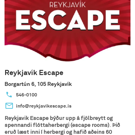
Reykjavík Escape
Borgartún 6, 105 Reykjavík
546-0100
info@reykjavikescape.is
Reykjavik Escape býður upp á fjölbreytt og
spennandi flóttaherbergi (escape rooms)
.
Þið
eruð læst inni í herbergi og hafið aðeins 60