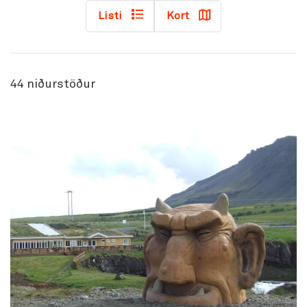
Listi
Kort
44
niðurstöður