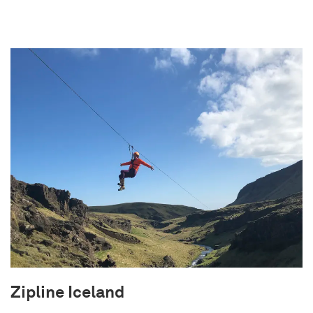
Sýningar Lava Show höfða til fólks á öllum aldri
sem er fróðleiksfúst og vill upplifa eitthvað nýtt
og spennandi.
Zipline Iceland