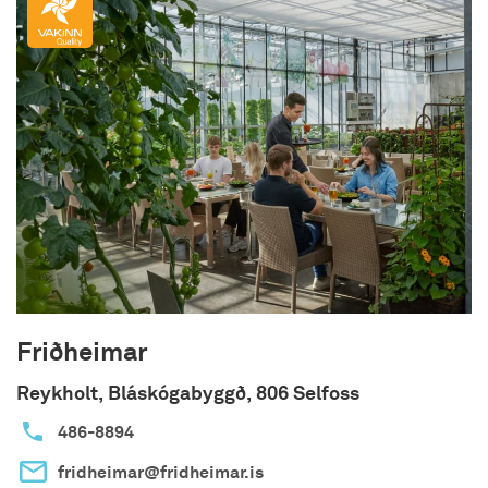
Friðheimar
Reykholt, Bláskógabyggð, 806 Selfoss
486-8894
fridheimar@fridheimar.is