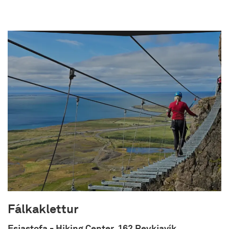
Hlakka til að sjá ykkur.
Fálkaklettur
Esjastofa - Hiking Center, 162 Reykjavík