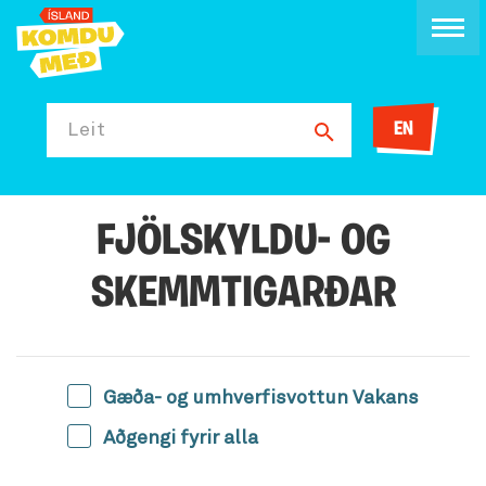
EN
Leit
FJÖLSKYLDU- OG
SKEMMTIGARÐAR
Gæða- og umhverfisvottun Vakans
Aðgengi fyrir alla