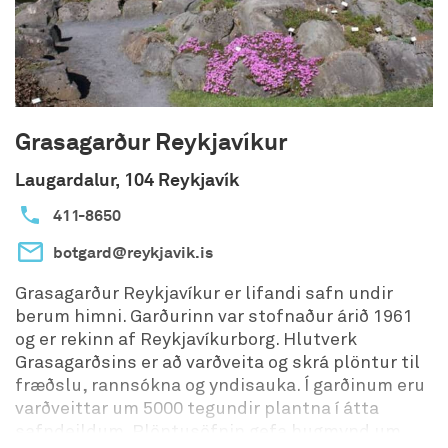
Grasagarður Reykjavíkur
Laugardalur, 104 Reykjavík
411-8650
botgard@reykjavik.is
Grasagarður Reykjavíkur er lifandi safn undir
berum himni. Garðurinn var stofnaður árið 1961
og er rekinn af Reykjavíkurborg. Hlutverk
Grasagarðsins er að varðveita og skrá plöntur til
fræðslu, rannsókna og yndisauka. Í garðinum eru
varðveittar um 5000 tegundir plantna í átta
safndeildum. Plöntusöfnin gefa hugmynd um