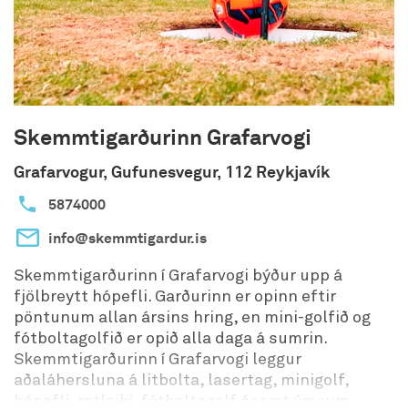
Skemmtigarðurinn Grafarvogi
Grafarvogur, Gufunesvegur, 112 Reykjavík
5874000
info@skemmtigardur.is
Skemmtigarðurinn í Grafarvogi býður upp á
fjölbreytt hópefli. Garðurinn er opinn eftir
pöntunum allan ársins hring, en mini-golfið og
fótboltagolfið er opið alla daga á sumrin.
Skemmtigarðurinn í Grafarvogi leggur
aðaláhersluna á litbolta, lasertag, minigolf,
hópefli, ratleiki, fótboltagolf ásamt ýmsum