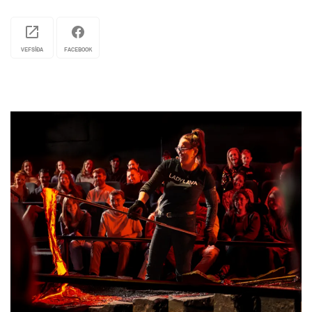
skemmtilegum dagsferðum. Í garðinum er skáli
sem rúmar 200 manns i sæti og eru grillveislurnar
okkar rómaðar. Helstu viðskiptavinir okkar eru:
VEFSÍÐA
FACEBOOK
ferðaskipuleggjendur, fyrirtæki, steggjahópar,
ýmsir skólahópar og einstaklingar. Láttu okkur
sjá um viðburðinn – viðburðir eru okkar fag. Við
komum líka með fjörið til þín. Frekari upplýsingar
er að finna á heimasíðu okkar
www.skemmtigardur.is
, með því að senda póst á
info@skemmtigardur.is
eða bara með því að slá á
þráðinn til okkar í síma 587-4000