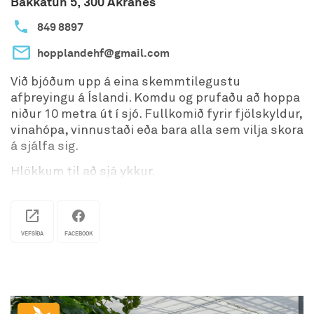
Bakkatún 5, 300 Akranes
849 8897
hopplandehf@gmail.com
Við bjóðum upp á eina skemmtilegustu
afþreyingu á Íslandi. Komdu og prufaðu að hoppa
niður 10 metra út í sjó. Fullkomið fyrir fjölskyldur,
vinahópa, vinnustaði eða bara alla sem vilja skora
á sjálfa sig.
Hlökkum til að sjá ykkur.
Opið frá 13:00-20:00 um helgar fram til 1. júní og
alla daga eftir það.
VEFSÍÐA
FACEBOOK