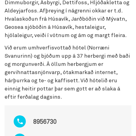
Dimmuborgir, Ásbyrgi, Dettifoss, Hljóðakletta og
Aldeyjarfoss. Afþreying í nágrenni okkar er t.d.
Hvalaskoðun frá Húsavík, Jarðböðin við Mývatn,
Geosea sjóböðin á Húsavík, hestaleigur,
hjólaleigur, veiði í vötnum og ám og margt fleira.
Við erum umhverfisvottað hótel (Norræni
Svanurinn) og bjóðum upp á 37 herbergi með baði
og morgunverði. Á öllum herbergjum er
gervihnattasnjónvarp, ótakmarkað internet,
hárþurrka og te- og kaffisett. Við hótelið eru
einnig heitir pottar þar sem gott er að slaka á
eftir ferðalag dagsins.
8956730