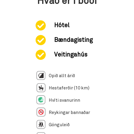
Hvað er í boði
Hótel
Bændagisting
Veitingahús
Opið allt árið
Hestaferðir (10 km)
Hvíti svanurinn
Reykingar bannaðar
Gönguleið