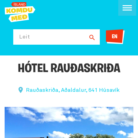
EN
Leit
HÓTEL RAUÐASKRIÐA
Rauðaskriða, Aðaldalur, 641 Húsavík