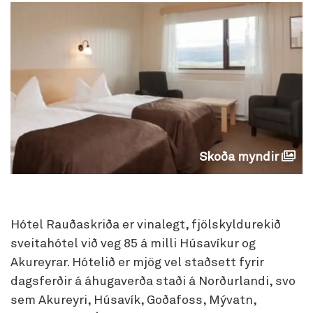
Skoða myndir
Hótel Rauðaskriða er vinalegt, fjölskyldurekið
sveitahótel við veg 85 á milli Húsavíkur og
Akureyrar. Hótelið er mjög vel staðsett fyrir
dagsferðir á áhugaverða staði á Norðurlandi, svo
sem Akureyri, Húsavík, Goðafoss, Mývatn,