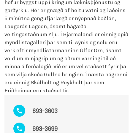
hefur byggst upp í kringum læknisþjónustu og
garðyrkju. Hér er gnægð af heitu vatni og í aðeins
5 mínútna göngufjarlægð er nýopnað baðlón,
Laugarás Lagoon, ásamt hágæða
veitingastaðnum Ylju. Í Bjarmalandi er einnig opið
myndlistagallerí þar sem til sýnis og sölu eru
verk eftir myndlistarmanninn Úlfar Örn, ásamt
völdum minjagripum og öðrum varningi til að
minna á ferðalagið. Við erum vel staðsett fyrir þá
sem vilja skoða Gullna hringinn. Í næsta nágrenni
eru einnig Skálholt og Reykholt þar sem
Friðheimar eru staðsettir.
693-3603
693-3699