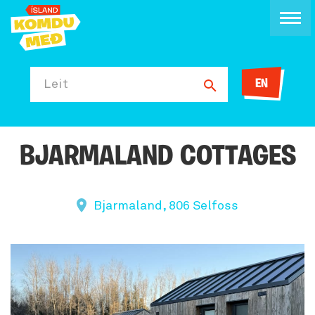
EN
Leit
BJARMALAND COTTAGES
Bjarmaland, 806 Selfoss