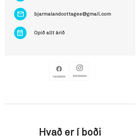
bjarmalandcottages@gmail.com
Opið allt árið
INSTAGRAM
FACEBOOK
Hvað er í boði