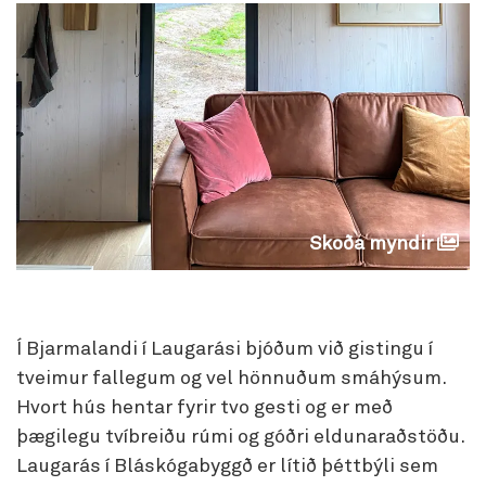
Skoða myndir
Í Bjarmalandi í Laugarási bjóðum við gistingu í
tveimur fallegum og vel hönnuðum smáhýsum.
Hvort hús hentar fyrir tvo gesti og er með
þægilegu tvíbreiðu rúmi og góðri eldunaraðstöðu.
Laugarás í Bláskógabyggð er lítið þéttbýli sem