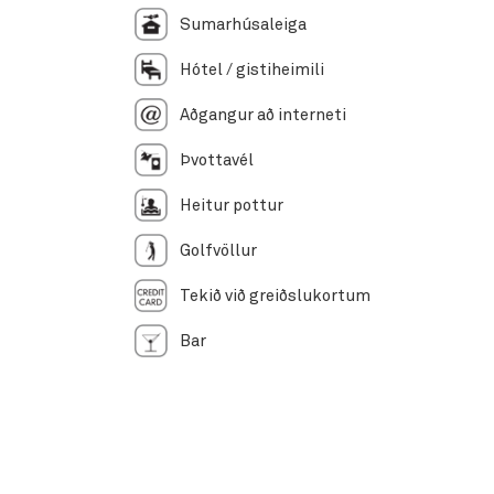
Sumarhúsaleiga
Hótel / gistiheimili
Aðgangur að interneti
Þvottavél
Heitur pottur
Golfvöllur
Tekið við greiðslukortum
Bar