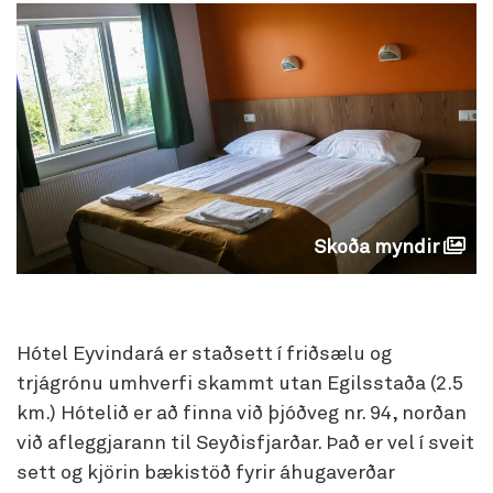
Skoða myndir
Hótel Eyvindará er staðsett í friðsælu og
trjágrónu umhverfi skammt utan Egilsstaða (2.5
km.) Hótelið er að finna við þjóðveg nr. 94, norðan
við afleggjarann til Seyðisfjarðar. Það er vel í sveit
sett og kjörin bækistöð fyrir áhugaverðar