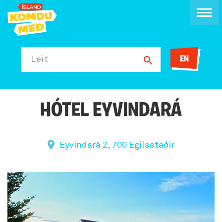
EN
Leit
HÓTEL EYVINDARÁ
Eyvindará 2, 700 Egilsstaðir