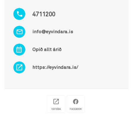
4711200
info@eyvindara.is
Opið allt árið
https://eyvindara.is/
VEFSÍÐA
FACEBOOK