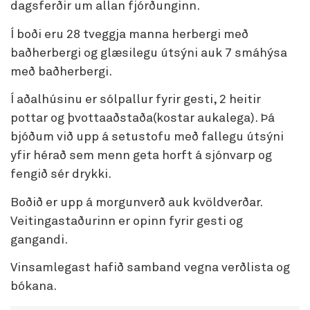
dagsferðir um allan fjórðunginn.
Í boði eru 28 tveggja manna herbergi með
baðherbergi og glæsilegu útsýni auk 7 smáhýsa
með baðherbergi.
Í aðalhúsinu er sólpallur fyrir gesti, 2 heitir
pottar og þvottaaðstaða(kostar aukalega). Þá
bjóðum við upp á setustofu með fallegu útsýni
yfir hérað sem menn geta horft á sjónvarp og
fengið sér drykki.
Boðið er upp á morgunverð auk kvöldverðar.
Veitingastaðurinn er opinn fyrir gesti og
gangandi.
Vinsamlegast hafið samband vegna verðlista og
bókana.