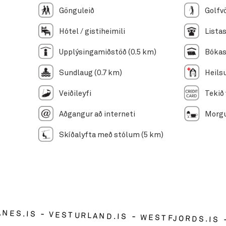
Gönguleið
Hótel / gistiheimili
Upplýsingamiðstöð (0.5 km)
Sundlaug (0.7 km)
Veiðileyfi
Tekið
Aðgangur að interneti
Morgu
Skíðalyfta með stólum (5 km)
ANES.IS
VESTURLAND.IS
WESTFJORDS.IS