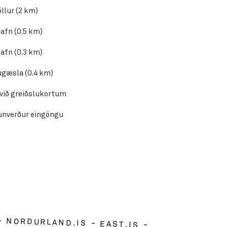
Golfvöllur (2 km)
Listasafn (0.5 km)
Bókasafn (0.3 km)
Heilsugæsla (0.4 km)
 við greiðslukortum
nverður eingöngu
NORDURLAND.IS
EAST.IS