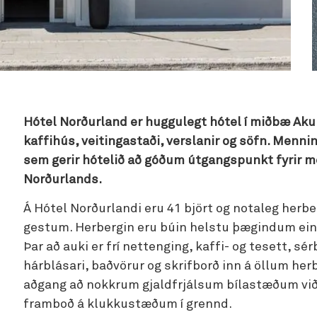
Hótel Norðurland er huggulegt hótel í miðbæ Akur
kaffihús, veitingastaði, verslanir og söfn. Menni
sem gerir hótelið að góðum útgangspunkt fyrir m
Norðurlands.
Á Hótel Norðurlandi eru 41 björt og notaleg herbe
gestum. Herbergin eru búin helstu þægindum eins 
Þar að auki er frí nettenging, kaffi- og tesett, s
hárblásari, baðvörur og skrifborð inn á öllum her
aðgang að nokkrum gjaldfrjálsum bílastæðum við h
framboð á klukkustæðum í grennd.