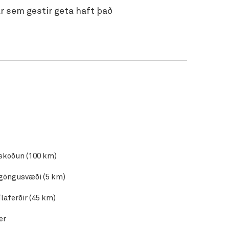
r sem gestir geta haft það
Hvalaskoðun (100 km)
Skíðagöngusvæði (5 km)
Snjóbílaferðir (45 km)
ær