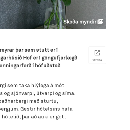
Skoða myndir
eyrar þar sem stutt er í
ngarhúsið Hof er í göngufjarlægð
VEFSÍÐA
enningarferð í höfuðstað
rgi sem taka hlýlega á móti
og sjónvarpi, útvarpi og síma.
érbaðherbergi með sturtu,
bergjum. Gestir hótelsins hafa
ótelið, þar að auki er gott