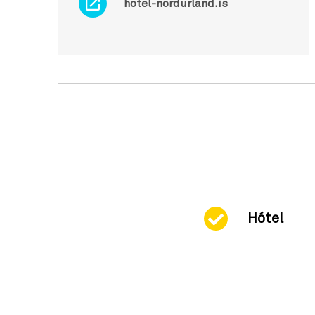
hotel-nordurland.is
Hótel