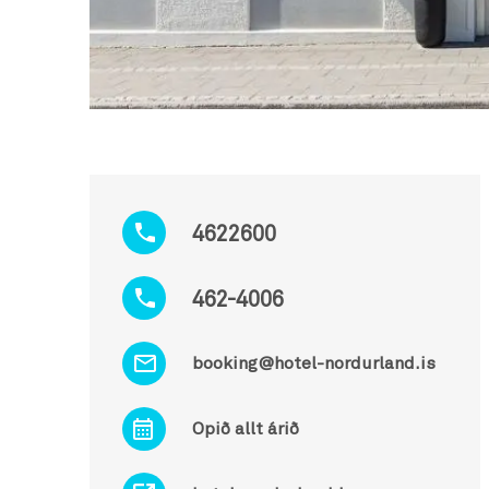
4622600
462-4006
booking@hotel-nordurland.is
Opið allt árið