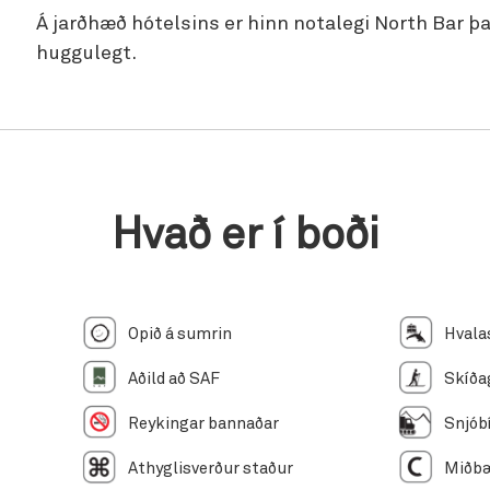
Á jarðhæð hótelsins er hinn notalegi North Bar þa
huggulegt.
Hvað er í boði
Opið á sumrin
Aðild að SAF
Reykingar bannaðar
Athyglisverður staður
Miðb