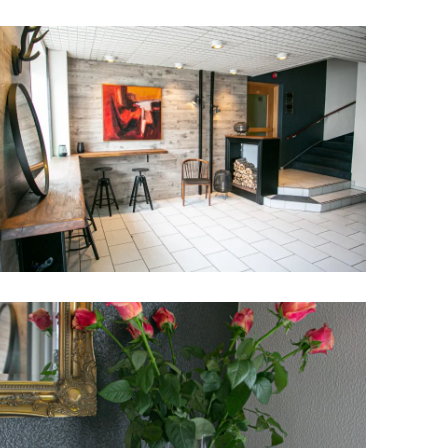
Upplýsingamiðstöðvar
pera
Heilsurækt og Spa
Fossar
Um vefinn
Hjólaferðir
Fyrir börnin
Gönguleiðir
ti
Hjólaleigur
Hápunktar
n
Sjóstangaveiði
Hitt og þetta
Skíði
Náttúra
ug
Skotveiði
Saga og menning
ðir
Stangveiði
Þjóðgarðar
g