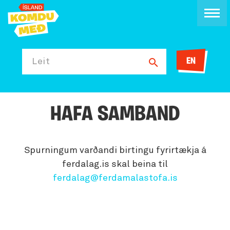
EN
Leit
HAFA SAMBAND
Spurningum varðandi birtingu fyrirtækja á
ferdalag.is skal beina til
ferdalag@ferdamalastofa.is