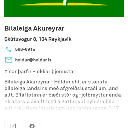
fyrirtækisins sé í sátt við samfélagið og
umhverfið í heild. Við vinnum því að stöðugum
umbótum í umhverfismálum til lágmarka
umhverfisáhrif af rekstri fyrirtækisins. Bílaleiga
Bílaleiga Akureyrar
Akureyrar stuðlar að aukinni umhverfisvitund
starfsmanna og leggur áherslu á ábyrga nýtingu
Skútuvogur 8, 104 Reykjavík
auðlinda og lágmörkun úrgangs og losun
568-6915
gróðurhúsalofttegunda.
holdur@holdur.is
Þínar þarfir – okkar þjónusta.
Bílaleiga Akureyrar - Höldur ehf. er stærsta
bílaleiga landsins með afgreiðslustaði um land
allt. Bílaflotinn er bæði stór og fjölbreyttur enda
rík áhersla ávallt lögð á gott úrval nýlegra bíla
allt frá litlum fólksbílum upp í stóra jeppa, 9-17
sæta smárútur, rafbíla, lúxusbíla, húsbíla og
sendibíla af mörgum gerðum.