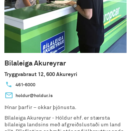
Bílaleiga Akureyrar
Tryggvabraut 12, 600 Akureyri
461-6000
holdur@holdur.is
Þínar þarfir – okkar þjónusta.
Bílaleiga Akureyrar - Höldur ehf. er stærsta
bílaleiga landsins með afgreiðslustaði um land