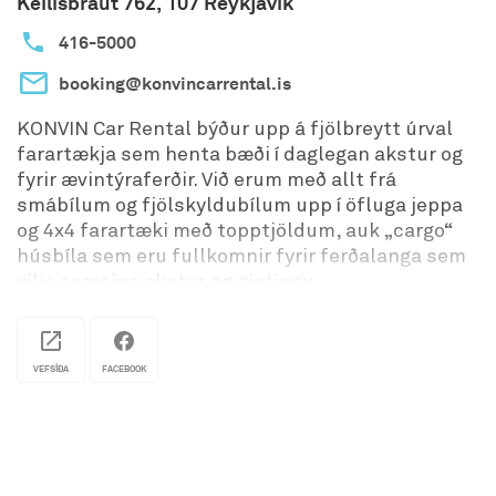
Keilisbraut 762, 107 Reykjavík
auðlinda og lágmörkun úrgangs og losun
416-5000
gróðurhúsalofttegunda.
booking@konvincarrental.is
KONVIN Car Rental býður upp á fjölbreytt úrval
farartækja sem henta bæði í daglegan akstur og
fyrir ævintýraferðir. Við erum með allt frá
smábílum og fjölskyldubílum upp í öfluga jeppa
og 4x4 farartæki með topptjöldum, auk „cargo“
húsbíla sem eru fullkomnir fyrir ferðalanga sem
vilja sameina akstur og gistingu.
VEFSÍÐA
FACEBOOK