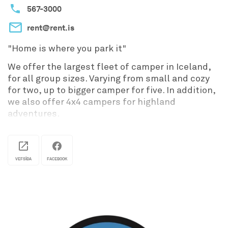
567-3000
gróðurhúsalofttegunda.
rent@rent.is
"Home is where you park it"
We offer the largest fleet of camper in Iceland,
for all group sizes. Varying from small and cozy
for two, up to bigger camper for five. In addition,
we also offer 4x4 campers for highland
adventures.
View the selection on our website (rent.is) and
don't hesitate to contact us via email if any
questions arise.
VEFSÍÐA
FACEBOOK
We are located in Keflavík, five minutes from the
international airport and we offer a
complimentary shuttle to and from our office,
24/7.
We aim to provide our customers with