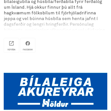
bílaleigubíla og húsbíla/ferðabíla fyrir ferðalög
um Ísland. Hjá okkur finnur þú allt frá
hagkvæmum fólksbílum til fjórhjóladrifinna
jeppa og vel búinna húsbíla sem henta jafnt í
dagsferðir og lengri hringferðir. Persónuleg
þjónusta, sveigjanleg afhending og vel yfirfarinn
bílafloti tryggja áhyggjulaust ferðalag – hvort
sem leiðin liggur um hringveginn, hálendið eða út
á land.
VEFSÍÐA
FACEBOOK