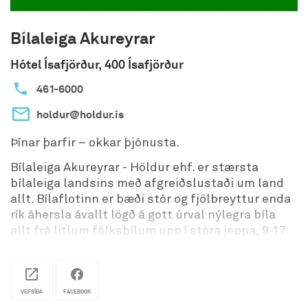
Bílaleiga Akureyrar
Hótel Ísafjörður, 400 Ísafjörður
461-6000
holdur@holdur.is
Þínar þarfir – okkar þjónusta.
Bílaleiga Akureyrar - Höldur ehf. er stærsta
bílaleiga landsins með afgreiðslustaði um land
allt. Bílaflotinn er bæði stór og fjölbreyttur enda
rík áhersla ávallt lögð á gott úrval nýlegra bíla
allt frá litlum fólksbílum upp í stóra jeppa, 9-17
sæta smárútur, rafbíla, lúxusbíla, húsbíla og
sendibíla af mörgum gerðum.
Fjöldi afgreiðslustaða hringinn í kringum landið
VEFSÍÐA
FACEBOOK
gera viðskiptavinum okkar hægt um vik að leigja