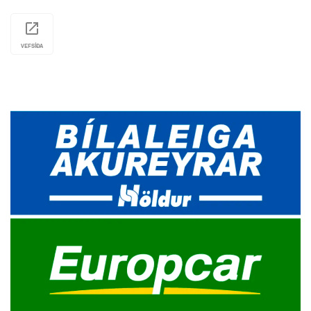
VEFSÍÐA