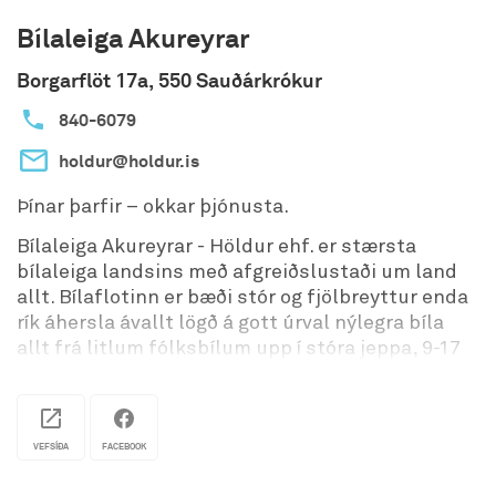
Bílaleiga Akureyrar
Borgarflöt 17a, 550 Sauðárkrókur
840-6079
holdur@holdur.is
Þínar þarfir – okkar þjónusta.
Bílaleiga Akureyrar - Höldur ehf. er stærsta
bílaleiga landsins með afgreiðslustaði um land
allt. Bílaflotinn er bæði stór og fjölbreyttur enda
rík áhersla ávallt lögð á gott úrval nýlegra bíla
allt frá litlum fólksbílum upp í stóra jeppa, 9-17
sæta smárútur, rafbíla, lúxusbíla, húsbíla og
sendibíla af mörgum gerðum.
Fjöldi afgreiðslustaða hringinn í kringum landið
VEFSÍÐA
FACEBOOK
gera viðskiptavinum okkar hægt um vik að leigja
bíl á einum stað og skila á öðrum. Við bjóðum upp