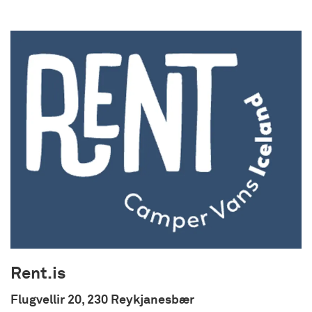
á skammtímaleigu, langtímaleigu, vetrarleigu og
mánaðarleigu bæði fyrir fyrirtæki og einstaklinga
auk þess seljum við bíla. Góð þjónusta og
sveigjanleiki er okkar aðalsmerki. Bílaleiga
Akureyrar er fyrsta bílaleigan á Íslandi til þess að
hljóta vottun samkvæmt gæðastaðlinum ÍST ISO
9001.
Umhverfismálefni eru snar þáttur í rekstrinum og
þann 13. janúar 2010 fékk Bílaleiga Akureyrar
vottun samkvæmt alþjóðlega
umhverfisstjórnunarstaðlinum ISO 14001. Okkur
hjá Bílaleigu Akureyrar er mikilvægt að starfsemi
fyrirtækisins sé í sátt við samfélagið og
umhverfið í heild. Við vinnum því að stöðugum
umbótum í umhverfismálum til lágmarka
umhverfisáhrif af rekstri fyrirtækisins. Bílaleiga
Rent.is
Akureyrar stuðlar að aukinni umhverfisvitund
starfsmanna og leggur áherslu á ábyrga nýtingu
Flugvellir 20, 230 Reykjanesbær
auðlinda og lágmörkun úrgangs og losun