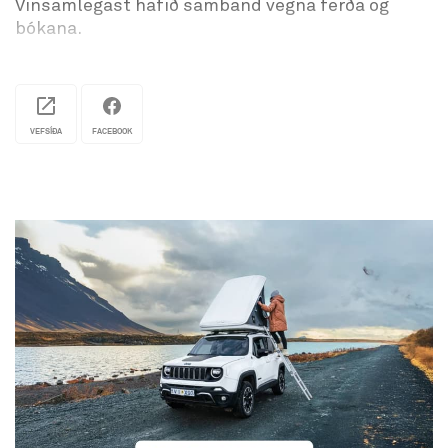
Vinsamlegast hafið samband vegna ferða og
bókana.
VEFSÍÐA
FACEBOOK