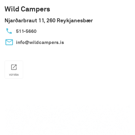
Wild Campers
Njarðarbraut 11, 260 Reykjanesbær
511-5660
info@wildcampers.is
VEFSÍÐA