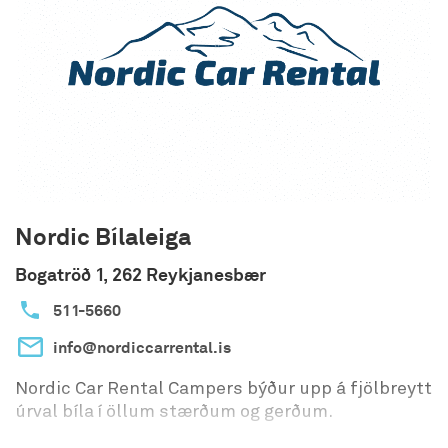
Nordic Bílaleiga
Bogatröð 1, 262 Reykjanesbær
511-5660
info@nordiccarrental.is
Nordic Car Rental Campers býður upp á fjölbreytt
úrval bíla í öllum stærðum og gerðum.