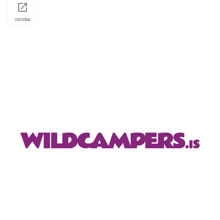
sem þú þarft—á frábæru verði. Þægilega
staðsett nokkra mínútur frá Keflavíkurflugvelli,
VEFSÍÐA
bjóðum við upp á 24/7 ókeypis strætisþjónustu
til og frá skrifstofunni. Kannaðu stórkostleg
landslag Íslands árið um kring með velbúnum
ökutækjum okkar og framúrskarandi þjónustu.
Heimsæktu okkar í dag til að finna þér fullkomna
ferð!