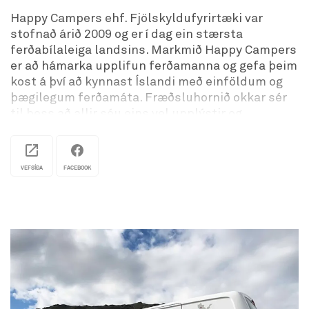
Happy Campers ehf. Fjölskyldufyrirtæki var
stofnað árið 2009 og er í dag ein stærsta
ferðabílaleiga landsins. Markmið Happy Campers
er að hámarka upplifun ferðamanna og gefa þeim
kost á því að kynnast Íslandi með einföldum og
þægilegum ferðamáta. Fræðsluhornið okkar sér
til þess að allir séu eins vel upplýstir og
undirbúnir fyrir ferðalagið og mögulegt er.
Ferðabílarnir eru sparneytnir, auðveldir í akstri,
og innihalda allt sem ferðalangar þurfa til þess
VEFSÍÐA
FACEBOOK
að keyra, elda, og sofa. Slagorð Happy Campers
„It‘s simple, it‘s easy, it‘s fun!“ er lýsandi fyrir
markmið og menningu fyrirtækisins. Skærir litir,
fábrotin hönnun, einfalt leiguferli, og þjónusta
með brosi er það sem Happy Campers stendur
fyrir.