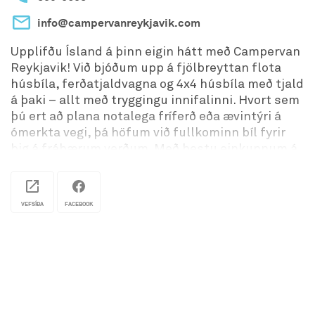
info@campervanreykjavik.com
Upplifðu Ísland á þinn eigin hátt með Campervan
Reykjavik! Við bjóðum upp á fjölbreyttan flota
húsbíla, ferðatjaldvagna og 4x4 húsbíla með tjald
á þaki – allt með tryggingu innifalinni. Hvort sem
þú ert að plana notalega fríferð eða ævintýri á
ómerkta vegi, þá höfum við fullkominn bíl fyrir
þig á frábærum verðum. Með bestu einkunnum á
vefnum erum við treyst af ferðamönnum til að
veita gæði, þægindi og ógleymanlega upplifanir.
Byrjaðu ferðina þína á Íslandi í dag!
VEFSÍÐA
FACEBOOK