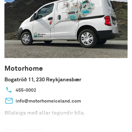
Motorhome
Bogatröð 11, 230 Reykjanesbær
455-0002
info@motorhomeiceland.com
Bílaleiga með allar tegundir bíla.