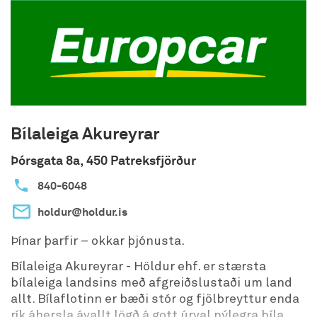
Bílaleiga Akureyrar
Þórsgata 8a, 450 Patreksfjörður
840-6048
holdur@holdur.is
Þínar þarfir – okkar þjónusta.
Bílaleiga Akureyrar - Höldur ehf. er stærsta
bílaleiga landsins með afgreiðslustaði um land
allt. Bílaflotinn er bæði stór og fjölbreyttur enda
rík áhersla ávallt lögð á gott úrval nýlegra bíla