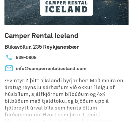
Camper Rental Iceland
Blikavöllur, 235 Reykjanesbær
539-0605
info@camperrentaliceland.com
Ævintýrið þitt á Íslandi byrjar hér! Með meira en
áratug reynslu sérhæfum við okkur í leigu af
húsbílum, sjálfkjörnum bílbúðum og 4x4
bílbúðum með tjaldtöku, og bjóðum upp á
fjölbreytt úrval bíla sem henta öllum
ferðamönnum. Hvort sem þú ert tveir í
hjónabandi í leit að notalegum bíl eða hópur
fimm sem þarfnast meira pláss, höfum við það