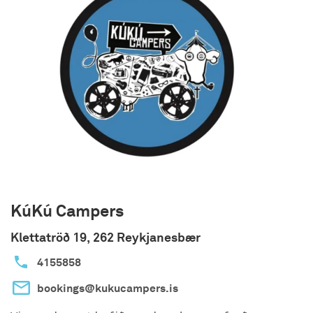
outstanding service and all equipment needed
for camping, all year long!
KúKú Campers
Klettatröð 19, 262 Reykjanesbær
4155858
bookings@kukucampers.is