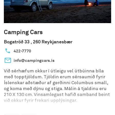
hjá Bílaleigu Akureyrar er mikilvægt að starfsemi
fyrirtækisins sé í sátt við samfélagið og
umhverfið í heild. Við vinnum því að stöðugum
umbótum í umhverfismálum til lágmarka
umhverfisáhrif af rekstri fyrirtækisins. Bílaleiga
Camping Cars
Akureyrar stuðlar að aukinni umhverfisvitund
starfsmanna og leggur áherslu á ábyrga nýtingu
Bogatröð 33 , 260 Reykjanesbær
auðlinda og lágmörkun úrgangs og losun
422-7770
gróðurhúsalofttegunda.
info@campingcars.is
Við sérhæfum okkur í útleigu vel útbúinna bíla
með topptjöldum. Tjöldin erum sérsaumið fyrir
Íslenskar aðstæður af gerðinni Columbus small,
og koma með dýnu og stiga. Málin á tjaldinu eru
210 X 130 cm. Vinsamlegast hafið samband beint
við okkur fyrir frekari upplýsingar.