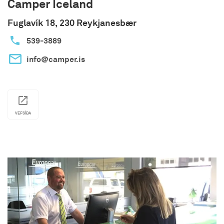
Camper Iceland
Akureyrar stuðlar að aukinni umhverfisvitund
starfsmanna og leggur áherslu á ábyrga nýtingu
Fuglavík 18, 230 Reykjanesbær
auðlinda og lágmörkun úrgangs og losun
539-3889
gróðurhúsalofttegunda.
info@camper.is
VEFSÍÐA