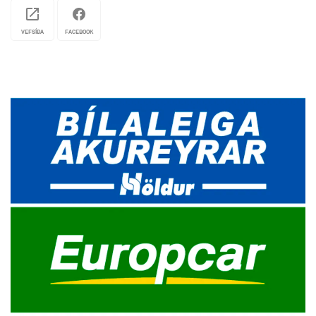
VEFSÍÐA
FACEBOOK