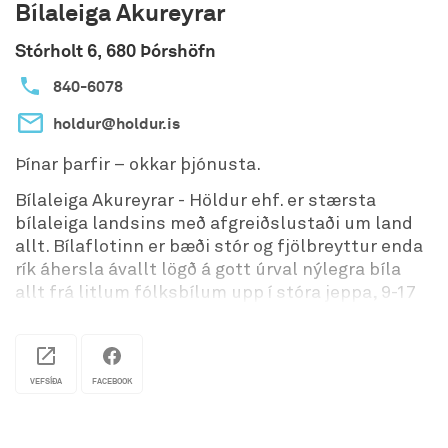
Bílaleiga Akureyrar
Stórholt 6, 680 Þórshöfn
840-6078
holdur@holdur.is
Þínar þarfir – okkar þjónusta.
Bílaleiga Akureyrar - Höldur ehf. er stærsta
bílaleiga landsins með afgreiðslustaði um land
allt. Bílaflotinn er bæði stór og fjölbreyttur enda
rík áhersla ávallt lögð á gott úrval nýlegra bíla
allt frá litlum fólksbílum upp í stóra jeppa, 9-17
sæta smárútur, rafbíla, lúxusbíla, húsbíla og
sendibíla af mörgum gerðum.
Fjöldi afgreiðslustaða hringinn í kringum landið
VEFSÍÐA
FACEBOOK
gera viðskiptavinum okkar hægt um vik að leigja
bíl á einum stað og skila á öðrum. Við bjóðum upp
á skammtímaleigu, langtímaleigu, vetrarleigu og