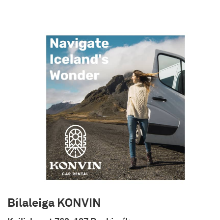
bíl á einum stað og skila á öðrum. Við bjóðum upp
á skammtímaleigu, langtímaleigu, vetrarleigu og
mánaðarleigu bæði fyrir fyrirtæki og einstaklinga
auk þess seljum við bíla. Góð þjónusta og
sveigjanleiki er okkar aðalsmerki. Bílaleiga
Akureyrar er fyrsta bílaleigan á Íslandi til þess að
hljóta vottun samkvæmt gæðastaðlinum ÍST ISO
9001.
Umhverfismálefni eru snar þáttur í rekstrinum og
þann 13. janúar 2010 fékk Bílaleiga Akureyrar
vottun samkvæmt alþjóðlega
umhverfisstjórnunarstaðlinum ISO 14001. Okkur
hjá Bílaleigu Akureyrar er mikilvægt að starfsemi
fyrirtækisins sé í sátt við samfélagið og
umhverfið í heild. Við vinnum því að stöðugum
umbótum í umhverfismálum til lágmarka
umhverfisáhrif af rekstri fyrirtækisins. Bílaleiga
Bílaleiga KONVIN
Akureyrar stuðlar að aukinni umhverfisvitund
starfsmanna og leggur áherslu á ábyrga nýtingu