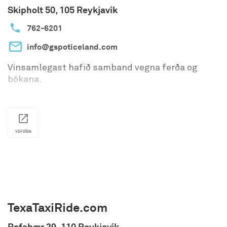
Skipholt 50, 105 Reykjavík
762-6201
info@gspoticeland.com
Vinsamlegast hafið samband vegna ferða og
bókana.
VEFSÍÐA
TexaTaxiRide.com
Rofabær 29, 110 Reykjavík