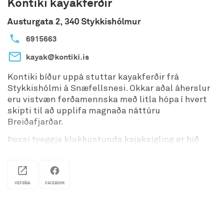
Kontiki kayakferðir
Austurgata 2, 340 Stykkishólmur
6915663
kayak@kontiki.is
Kontiki bíður uppá stuttar kayakferðir frá
Stykkishólmi á Snæfellsnesi. Okkar aðal áherslur
eru vistvæn ferðamennska með litla hópa í hvert
skipti til að upplifa magnaða náttúru
Breiðafjarðar.
Þessi tveggja klukkustunda kajaksigling er hið
fullkomna tækifæri til að kanna íslenska náttúru
eins og hún gerist best og uppgötva kyrrð
eyjalífsins. - hreint út sagt ómissandi fyrir
náttúrubörn með ævintýraþrá sem langar að
VEFSÍÐA
FACEBOOK
skoða Breiðafjörð. Þátttakendur fá
byrjendakennslu í kajaksiglingum sem sniðin er
að þörfum hvers og eins. Að því loknu halda