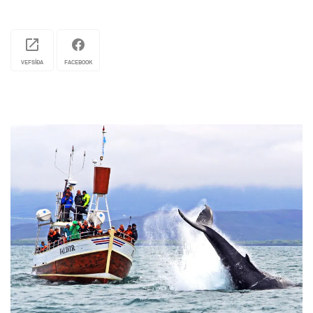
VEFSÍÐA
FACEBOOK