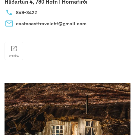
Hlíðartún 4, 780 Höfn í Hornafirði
849-3422
eastcoasttravelehf@gmail.com
VEFSÍÐA