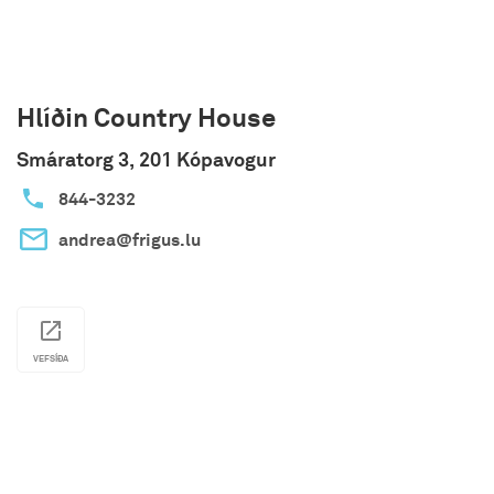
Hlíðin Country House
Smáratorg 3, 201 Kópavogur
844-3232
andrea@frigus.lu
VEFSÍÐA