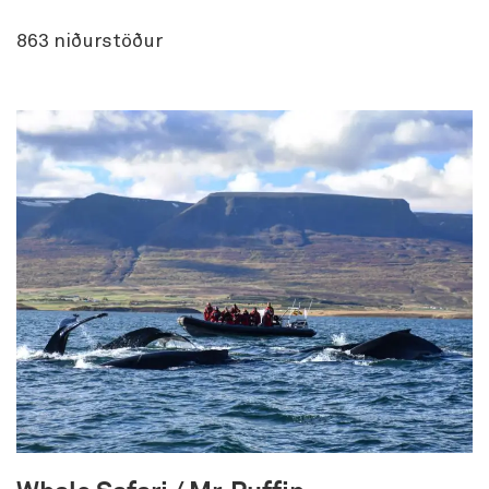
863
niðurstöður