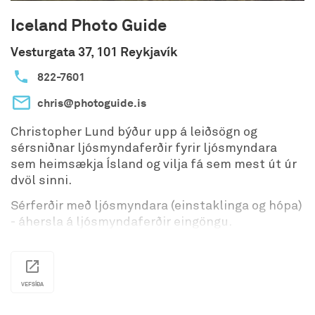
Iceland Photo Guide
Vesturgata 37, 101 Reykjavík
822-7601
chris@photoguide.is
Christopher Lund býður upp á leiðsögn og
sérsniðnar ljósmyndaferðir fyrir ljósmyndara
sem heimsækja Ísland og vilja fá sem mest út úr
dvöl sinni.
Sérferðir með ljósmyndara (einstaklinga og hópa)
- áhersla á ljósmyndaferðir eingöngu.
Vinsamlegast hafið samband vegna ferða og
bókana.
VEFSÍÐA