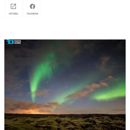
VEFSÍÐA
FACEBOOK