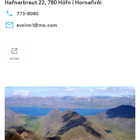
Hafnarbraut 22, 780 Höfn í Hornafirði
773-8090
sveinn1@me.com
VEFSÍÐA