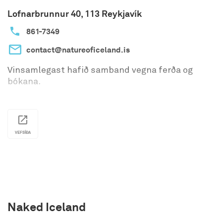
Lofnarbrunnur 40, 113 Reykjavík
861-7349
contact@natureoficeland.is
Vinsamlegast hafið samband vegna ferða og
bókana.
VEFSÍÐA
Naked Iceland