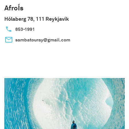
AfroÍs
Hólaberg 78, 111 Reykjavík
853-1991
sambatouray@gmail.com