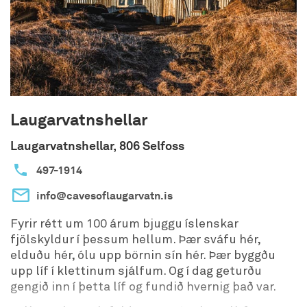
Laugarvatnshellar
Laugarvatnshellar, 806 Selfoss
497-1914
info@cavesoflaugarvatn.is
Fyrir rétt um 100 árum bjuggu íslenskar
fjölskyldur í þessum hellum. Þær sváfu hér,
elduðu hér, ólu upp börnin sín hér. Þær byggðu
upp líf í klettinum sjálfum. Og í dag geturðu
gengið inn í þetta líf og fundið hvernig það var.