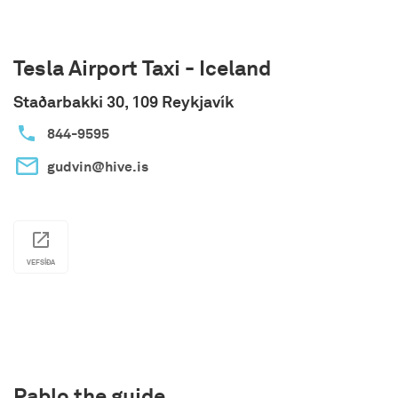
þátttakendur ásamt leiðsögumanni í leit að
lundum, selum og skipsflökum um leið og þeir
fræðast um hina heillandi sögu og jarðfræði
Tesla Airport Taxi - Iceland
Snæfellsness.
Staðarbakki 30, 109 Reykjavík
844-9595
gudvin@hive.is
VEFSÍÐA
Pablo the guide