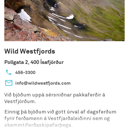
Wild Westfjords
Pollgata 2, 400 Ísafjörður
456-3300
info@wildwestfjords.com
Við bjóðum uppá sérsniðnar pakkaferðir á
Vestfjörðum.
Einnig þá bjóðum við gott úrval af dagsferðum
fyrir ferðamenn á Vestfjarðaleiðinni sem og
skemmtiferðaskipafarþega.