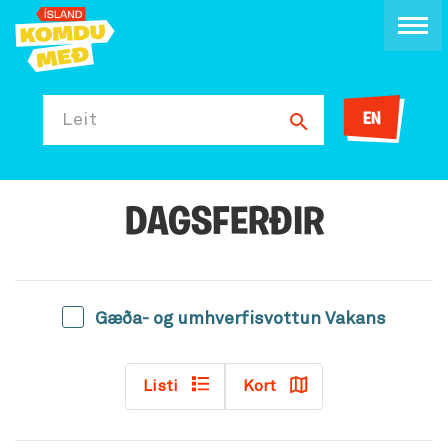
EN
Leit
DAGSFERÐIR
Gæða- og umhverfisvottun Vakans
Listi
Kort