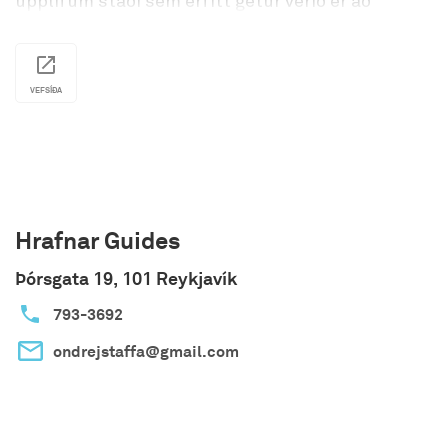
upplifum staði sem erfitt getur verið er að
nálgast á annan hátt. Uppi í fjöllunum er
stórkostlegt útsýni og hægt að sjá yfir í næstu
firði.
VEFSÍÐA
Okkar vinsælasta ferð er tveggja tíma ferð en
hægt er að sérsníða ferðir fyrir hvern og einn.
Hjólin okkar eru tveggja manna og einfalt að aka.
Þú færð heilgalla, hjálm, hanska og leiðsögn. Allir
sem hafa ökuréttindi geta ekið fjórhjóli og
farþegar þurfa að vera 14 ára. Hámarksfjöldi í
Hrafnar Guides
ferð er 8 manns (4 ökumenn og 4 farþegar).
Þórsgata 19, 101 Reykjavík
793-3692
ondrejstaffa@gmail.com