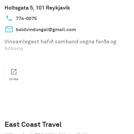
Holtsgata 5, 101 Reykjavík
774-0075
baldvindungal@gmail.com
Vinsamlegast hafið samband vegna ferða og
bókana.
VEFSÍÐA
East Coast Travel