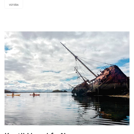
VEFSÍÐA