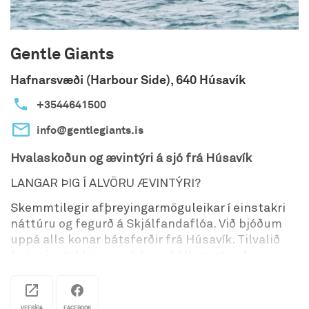
Gentle Giants
Hafnarsvæði (Harbour Side), 640 Húsavík
+3544641500
info@gentlegiants.is
Hvalaskoðun og ævintýri á sjó frá Húsavík
LANGAR ÞIG Í ALVÖRU ÆVINTÝRI?
Skemmtilegir afþreyingarmöguleikar í einstakri
náttúru og fegurð á Skjálfandaflóa. Við bjóðum
uppá alls konar bátsferðir frá Húsavík. Tilvalið
fyrir einstaklinga og hópa af öllum stærðum og
gerðum við öll tilefni.
Gentle Giants er fjölskyldufyrirtæki á Húsavík
VEFSÍÐA
FACEBOOK