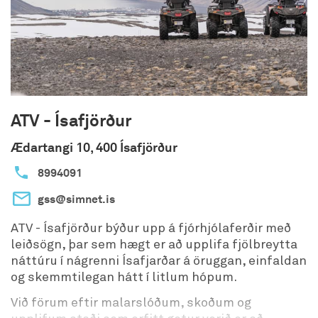
ATV - Ísafjörður
Ædartangi 10, 400 Ísafjörður
8994091
gss@simnet.is
ATV - Ísafjörður býður upp á fjórhjólaferðir með
leiðsögn, þar sem hægt er að upplifa fjölbreytta
náttúru í nágrenni Ísafjarðar á öruggan, einfaldan
og skemmtilegan hátt í litlum hópum.
Við förum eftir malarslóðum, skoðum og