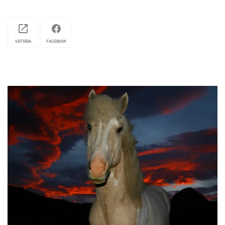
VEFSÍÐA
FACEBOOK