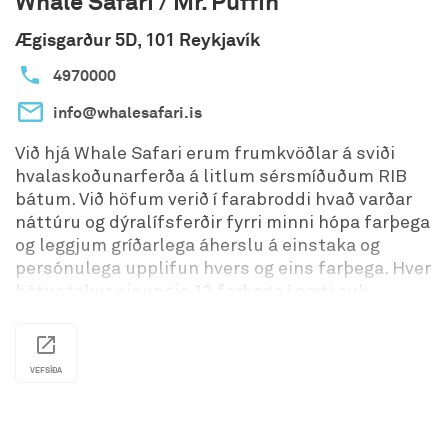
Whale Safari / Mr. Puffin
Ægisgarður 5D, 101 Reykjavík
4970000
info@whalesafari.is
Við hjá Whale Safari erum frumkvöðlar á sviði
hvalaskoðunarferða á litlum sérsmíðuðum RIB
bátum. Við höfum verið í farabroddi hvað varðar
náttúru og dýralífsferðir fyrri minni hópa farþega
og leggjum gríðarlega áherslu á einstaka og
persónulega upplifun hvers og eins farþega. Hver
bátur tekur einungis 12 farþega í sæti auk
leiðsögumanns og skipstjóra og henta ferðirnar
því einna helst þeim sem eru að leita af náinni
upplifun af náttúrunni og hafinu.
VEFSÍÐA
Bátarnir fara hratt yfir og geta því skoðað lífríkið
á tiltölulega stóru svæði ef miðað er við stærri
bátana okkar. Þegar hvalir, höfrungar og lundar