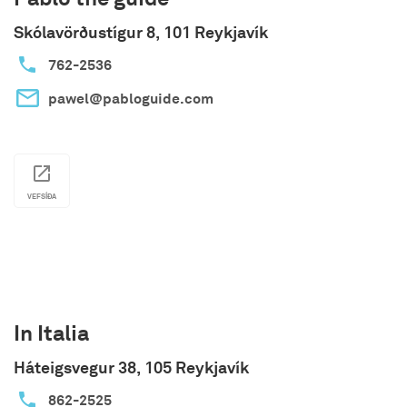
Skólavörðustígur 8, 101 Reykjavík
762-2536
pawel@pabloguide.com
VEFSÍÐA
In Italia
Háteigsvegur 38, 105 Reykjavík
862-2525