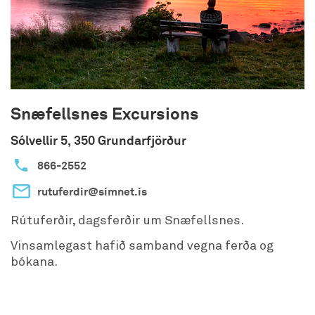
Snæfellsnes Excursions
Sólvellir 5, 350 Grundarfjörður
866-2552
rutuferdir@simnet.is
Rútuferðir, dagsferðir um Snæfellsnes.
Vinsamlegast hafið samband vegna ferða og
bókana.