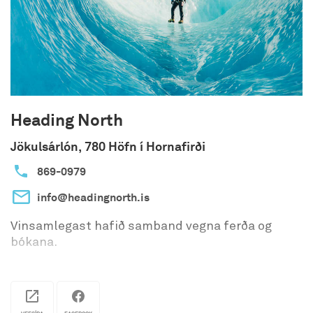
Heading North
Jökulsárlón, 780 Höfn í Hornafirði
869-0979
info@headingnorth.is
Vinsamlegast hafið samband vegna ferða og
bókana.