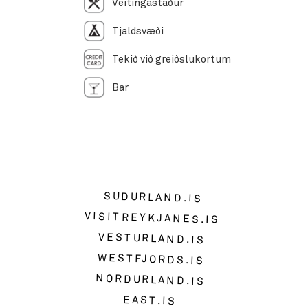
Veitingastaður
Tjaldsvæði
Tekið við greiðslukortum
Bar
SUDURLAND.IS
VISITREYKJANES.IS
VESTURLAND.IS
WESTFJORDS.IS
NORDURLAND.IS
EAST.IS