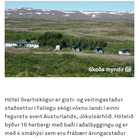
Skoða myndir
Hótel Svartiskógur er gisti- og veitingastaður
staðsettur í fallegu skógi vöxnu landi í einni
fegurstu sveit Austurlands, Jökulsárhlíð. Hótelið
býður 16 herbergi með baði í aðalbyggingu og er
með 4 smáhýsi sem eru frábærr áningarstaður