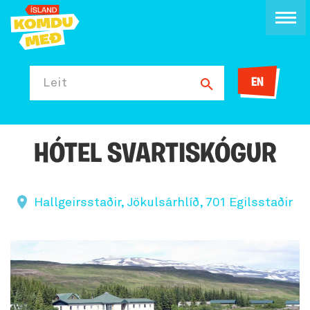
EN
Leit
HÓTEL SVARTISKÓGUR
Hallgeirsstaðir, Jökulsárhlíð, 701 Egilsstaðir