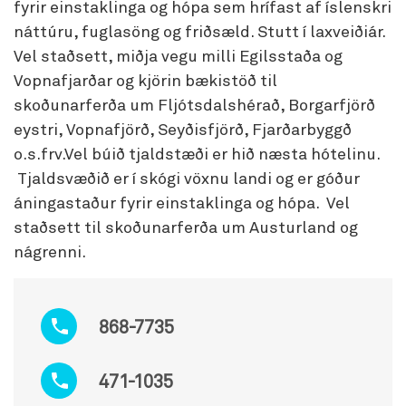
fyrir einstaklinga og hópa sem hrífast af íslenskri
náttúru, fuglasöng og friðsæld. Stutt í laxveiðiár.
Vel staðsett, miðja vegu milli Egilsstaða og
Vopnafjarðar og kjörin bækistöð til
skoðunarferða um Fljótsdalshérað, Borgarfjörð
eystri, Vopnafjörð, Seyðisfjörð, Fjarðarbyggð
o.s.frv.Vel búið tjaldstæði er hið næsta hótelinu.
Tjaldsvæðið er í skógi vöxnu landi og er góður
áningastaður fyrir einstaklinga og hópa. Vel
staðsett til skoðunarferða um Austurland og
nágrenni.
868-7735
471-1035