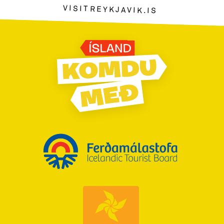
VISITREYKJAVIK.IS