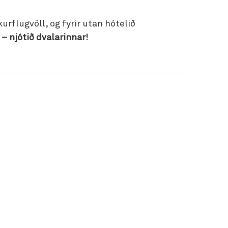
urflugvöll, og fyrir utan hótelið
– njótið dvalarinnar!