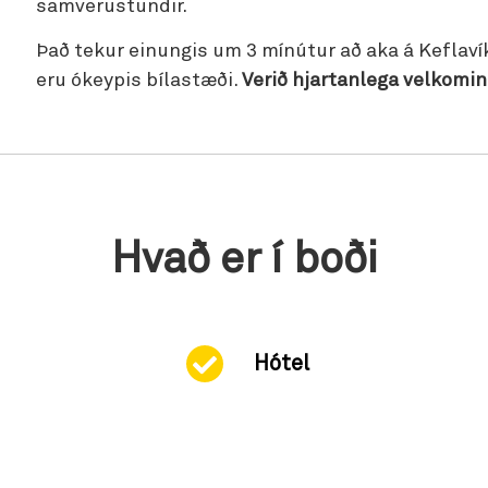
samverustundir.
Það tekur einungis um 3 mínútur að aka á Keflavík
eru ókeypis bílastæði.
Verið hjartanlega velkomin 
Hvað er í boði
Hótel