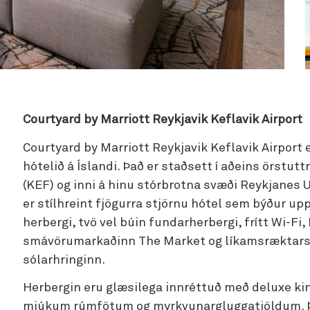
Courtyard by Marriott Reykjavik Keflavik Airport
Courtyard by Marriott Reykjavik Keflavik Airport 
hótelið á Íslandi. Það er staðsett í aðeins örstuttr
(KEF) og inni á hinu stórbrotna svæði Reykjanes
er stílhreint fjögurra stjörnu hótel sem býður u
herbergi, tvö vel búin fundarherbergi, frítt Wi-Fi
smávörumarkaðinn The Market og líkamsræktarsa
sólarhringinn.
Herbergin eru glæsilega innréttuð með deluxe k
mjúkum rúmfötum og myrkvunargluggatjöldum. Þ