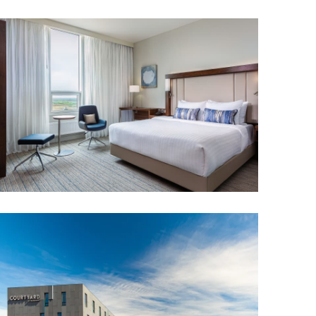
Upplýsingamiðstöðvar
pera
Heilsurækt og Spa
Fossar
Um vefinn
Hjólaferðir
Fyrir börnin
Gönguleiðir
ti
Hjólaleigur
Hápunktar
n
Sjóstangaveiði
Hitt og þetta
Skíði
Náttúra
ug
Skotveiði
Saga og menning
ðir
Stangveiði
Þjóðgarðar
g