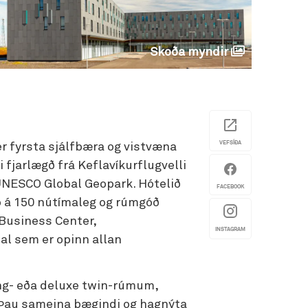
Skoða myndir
VEFSÍÐA
er fyrsta sjálfbæra og vistvæna
i fjarlægð frá Keflavíkurflugvelli
 UNESCO Global Geopark. Hótelið
FACEBOOK
pp á 150 nútímaleg og rúmgóð
, Business Center,
INSTAGRAM
l sem er opinn allan
ing- eða deluxe twin-rúmum,
au sameina þægindi og hagnýta