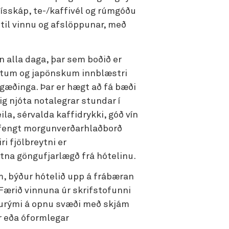
ísskáp, te-/kaffivél og rúmgóðu
 til vinnu og afslöppunar, með
nn alla daga, þar sem boðið er
éttum og japönskum innblæstri
gæðinga. Þar er hægt að fá bæði
nig njóta notalegrar stundar í
la, sérvalda kaffidrykki, góð vín
júffengt morgunverðarhlaðborð
ri fjölbreytni er
útna göngufjarlægð frá hótelinu.
m, býður hótelið upp á frábæran
 Færið vinnuna úr skrifstofunni
nnurými á opnu svæði með skjám
r eða óformlegar