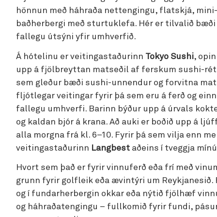
hönnun með háhraða nettengingu, flatskjá, mini-
baðherbergi með sturtuklefa. Hér er tilvalið bæði
fallegu útsýni yfir umhverfið.
Á hótelinu er veitingastaðurinn
Tokyo Sushi
, opi
upp á fjölbreyttan matseðil af ferskum sushi-r
sem gleður bæði sushi-unnendur og forvitna mat
fljótlegar veitingar fyrir þá sem eru á ferð og ein
fallegu umhverfi. Barinn býður upp á úrvals koktei
og kaldan bjór á krana. Að auki er boðið upp á l
alla morgna frá kl. 6–10. Fyrir þá sem vilja enn mei
veitingastaðurinn
Langbest
aðeins í tveggja mín
Hvort sem það er fyrir vinnuferð eða frí með vinu
grunn fyrir golfleik eða ævintýri um Reykjanesið.
og í fundarherbergin okkar eða nýtið fjölhæf vi
og háhraðatengingu – fullkomið fyrir fundi, pásu