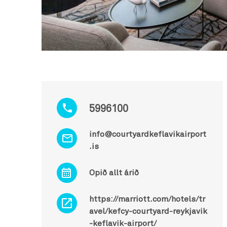
5996100
info@courtyardkeflavikairport
.is
Opið allt árið
https://marriott.com/hotels/tr
avel/kefcy-courtyard-reykjavik
-keflavik-airport/