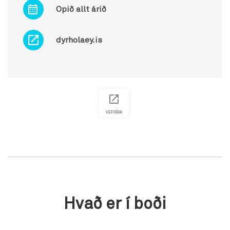
Opið allt árið
dyrholaey.is
VEFSÍÐA
Hvað er í boði