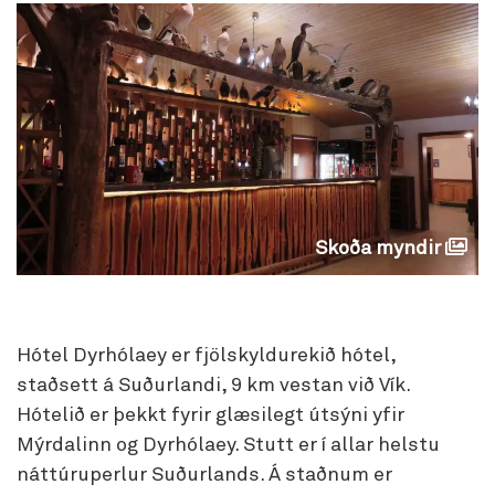
Skoða myndir
Hótel Dyrhólaey er fjölskyldurekið hótel,
staðsett á Suðurlandi, 9 km vestan við Vík.
Hótelið er þekkt fyrir glæsilegt útsýni yfir
Mýrdalinn og Dyrhólaey. Stutt er í allar helstu
náttúruperlur Suðurlands. Á staðnum er