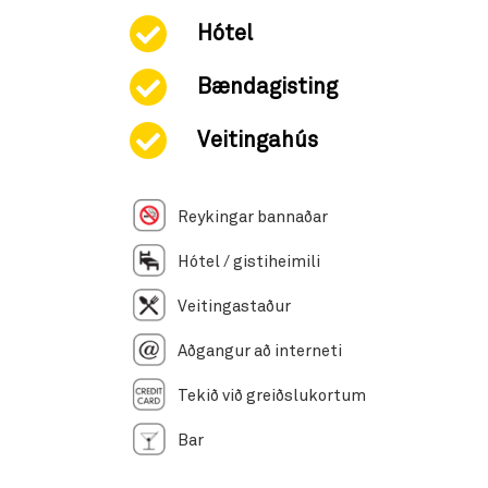
Hótel
Bændagisting
Veitingahús
Reykingar bannaðar
Hótel / gistiheimili
Veitingastaður
Aðgangur að interneti
Tekið við greiðslukortum
Bar