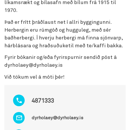
líkamsrækt og bílasafn með bílum frá 1915 til
1970.
Það er frítt þráðlaust net í allri byggingunni.
Herbergin eru rúmgóð og hugguleg, með sér
baðherbergi. Í hverju herbergi má finna sjónvarp,
hárblásara og hraðsuðuketil með te/kaffi bakka.
Fyrir bókanir og/eða fyrirspurnir sendið póst á
dyrholaey@dyrholaey.is
Við tökum vel á móti þér!
4871333
dyrholaey@dyrholaey.is