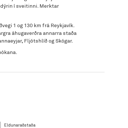
dýrin í sveitinni. Merktar
ðvegi 1 og 130 km frá Reykjavík.
argra áhugaverðra annarra staða
naeyjar, Fljótshlíð og Skógar.
bókana.
Eldunaraðstaða