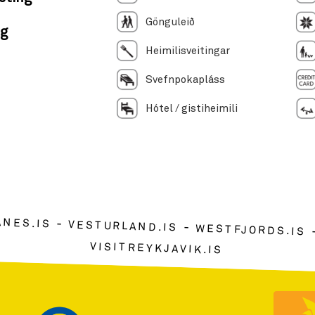
Gönguleið
g
Heimilisveitingar
Svefnpokapláss
Hótel / gistiheimili
ANES.IS
VESTURLAND.IS
WESTFJORDS.IS
VISITREYKJAVIK.IS