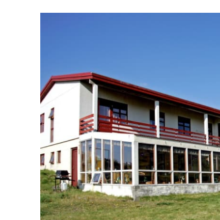
Fjöls
Hellaskoðun
Íbúðir
Svef
Veitingahús
skem
Hvalaskoðun
Sumarhús
Sjá allt
Fugl
Jeppa- og jöklaferðir
Hest
Ljósmyndaferðir
Lúxu
Náttúrulegir baðstaðir
Mata
Norðurljósaskoðun
Náms
Selaskoðun
Paint
Snjóþrúguganga
Sund
Leiga á útivistarbúnaði
Vetra