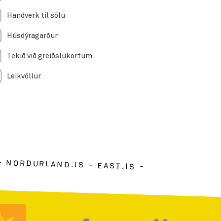
Handverk til sölu
Húsdýragarður
Tekið við greiðslukortum
Leikvöllur
NORDURLAND.IS
EAST.IS