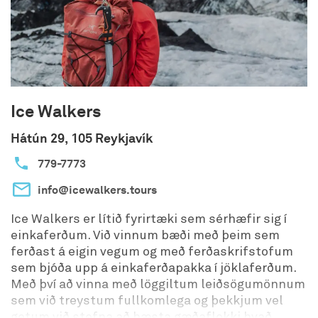
Ice Walkers
Hátún 29, 105 Reykjavík
779-7773
info@icewalkers.tours
Ice Walkers er lítið fyrirtæki sem sérhæfir sig í
einkaferðum. Við vinnum bæði með þeim sem
ferðast á eigin vegum og með ferðaskrifstofum
sem bjóða upp á einkaferðapakka í jöklaferðum.
Með því að vinna með löggiltum leiðsögumönnum
sem við treystum fullkomlega og þekkjum vel
getum við stefna að hæsta gæðaflokki hvað