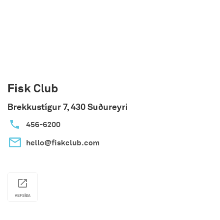
Reynisfjall á rafknúnum fjallahjólum
Í öllum ferðum leggur Katlatrack mikla áherslu á
litla hópa, persónulega þjónustu og
sveigjanleika. Hver upplifun er vandlega aðlöguð
að aðstæðum dagsins og þörfum gesta, þannig
að tryggt sé ævintýri í hæsta gæðaflokki þar sem
jafnvægi er á milli spennu, öryggis og frásagnar.
Fisk Club
Brekkustígur 7, 430 Suðureyri
456-6200
hello@fiskclub.com
VEFSÍÐA