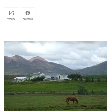
varðar öryggi og upplýsingagjöf. Það tryggir einnig
greið og bein samskipti milli fyrirtækisins og
gestsins, sem gerir það auðvelt að mæta þörfum
VEFSÍÐA
FACEBOOK
þínum.