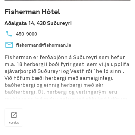
Fisherman Hótel
Aðalgata 14, 430 Suðureyri
450-9000
fisherman@fisherman.is
Fisherman er ferðaþjónn á Suðureyri sem hefur
m.a. 18 herbergi í boði fyrir gesti sem vilja upplifa
sjávarþorpið Suðureyri og Vestfirði í heild sinni.
Við höfum bæði herbergi með sameiginlegu
baðherbergi og einnig herbergi með sér
baðherbergi. Öll herbergi og veitingarými eru
reyklaus og því miður getum við ekki leyft dýrum
að koma með að tillitsemi við aðra gesti. Tengsl
ferðaþjónustu og atvinnulífs í litlu vistvænu
sjávarþorpi hefur notið vinsælda meðal okkar
VEFSÍÐA
gesta. Hægt er að heimsækja þorskinn í lóninu,
skella sér á sjóinn sem háseti á línubát,