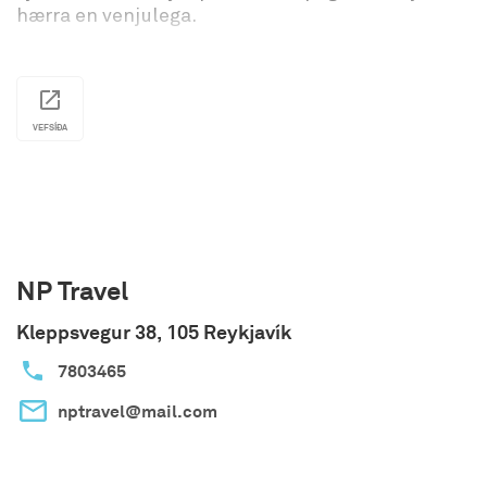
hærra en venjulega.
VEFSÍÐA
NP Travel
Kleppsvegur 38, 105 Reykjavík
7803465
nptravel@mail.com