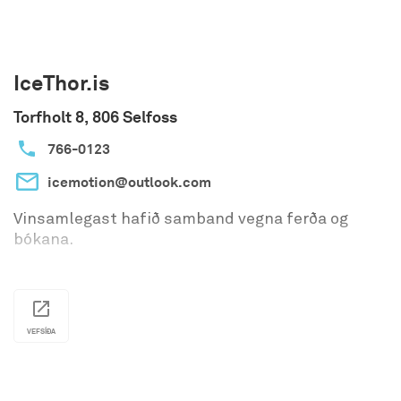
IceThor.is
Torfholt 8, 806 Selfoss
766-0123
icemotion@outlook.com
Vinsamlegast hafið samband vegna ferða og
bókana.
VEFSÍÐA