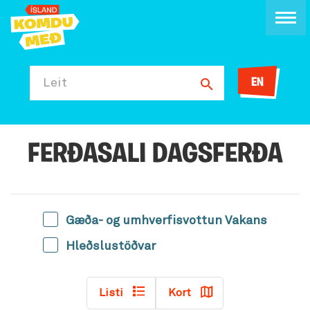
EN
Leit
FERÐASALI DAGSFERÐA
Gæða- og umhverfisvottun Vakans
Hleðslustöðvar
Listi
Kort