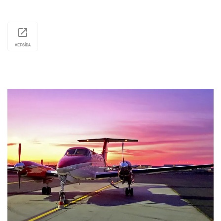
VEFSÍÐA