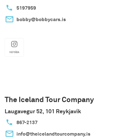
5197959
bobby@bobbycars.is
VEFSÍÐA
The Iceland Tour Company
Laugavegur 52, 101 Reykjavík
867-2137
info@theicelandtourcompany.is