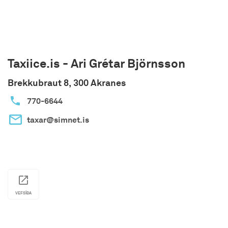
Taxiice.is - Ari Grétar Björnsson
Brekkubraut 8, 300 Akranes
770-6644
taxar@simnet.is
VEFSÍÐA