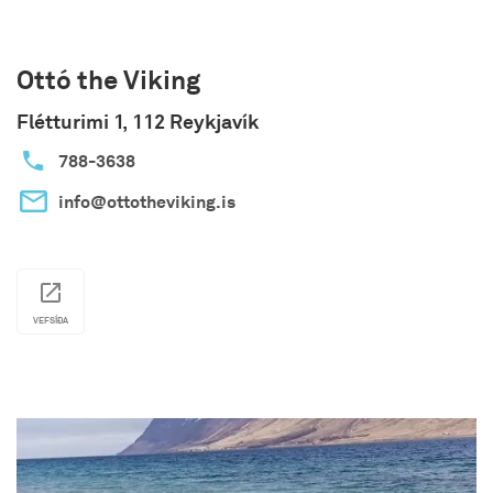
Ottó the Viking
Flétturimi 1, 112 Reykjavík
788-3638
info@ottotheviking.is
VEFSÍÐA