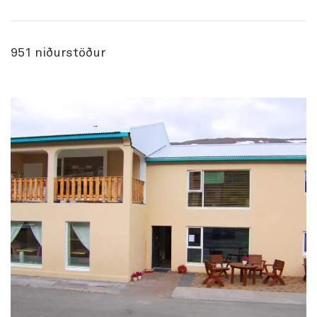
951
niðurstöður