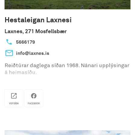
Hestaleigan Laxnesi
Laxnes, 271 Mosfellsbær
5666179
info@laxnes.is
Reiðtúrar daglega síðan 1968. Nánari upplýsingar
á heimasíðu.
VEFSÍÐA
FACEBOOK