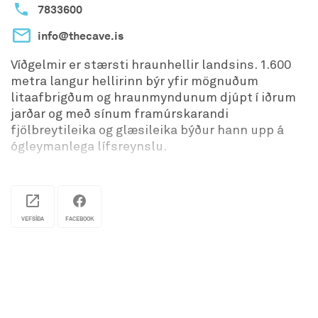
7833600
info@thecave.is
Víðgelmir er stærsti hraunhellir landsins. 1.600
metra langur hellirinn býr yfir mögnuðum
litaafbrigðum og hraunmyndunum djúpt í iðrum
jarðar og með sínum framúrskarandi
fjölbreytileika og glæsileika býður hann upp á
ógleymanlega lífsreynslu.
Við bjóðum upp á fjölskylduvænar ferðir sem
allar kynslóðir geta notið, þökk sé nýrri göngubrú
og lýsingu í hellinum. Fyrir þá sem kjósa meiri
áskorun, þá bjóðum við einnig upp á hálfs dags
VEFSÍÐA
FACEBOOK
ferð alveg inn í enda hellisins, út fyrir manngerð
þægindi.
Hellar eru oft dimmir og þröngir en það á ekki við
um Víðgelmi. Það sem áður var seinfarið, harðgert
landslag er nú auðvelt og skemmtilegt yfirferðar.