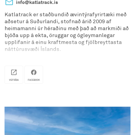
info@katlatrack.is
Katlatrack er staðbundið ævintýrafyrirtæki með
aðsetur á Suðurlandi, stofnað árið 2009 af
heimamanni úr héraðinu með það að markmiði að
bjóða upp á ekta, öruggar og ógleymanlegar
upplifanir á einu kraftmesta og fjölbreyttasta
náttúrusvæði Íslands.
Þessi staðbundna þekking tryggir að hver ferð sé
leidd af innsæi, ábyrgð og einlægri virðingu fyrir
náttúrunni. Í boði eru bæði einkaferðir og opnar
ferðir, með allt að 12 manns í hópi.
VEFSÍÐA
FACEBOOK
Starfsemi Katlatrack beinist fyrst og fremst að
svæðinu í kringum Mýrdalsjökul og hið
goðsagnakennda eldfjall Kötlu, eitt af öflugustu
og virkustu eldfjöllum landsins. Þetta stórbrotna
umhverfi jökla, svartra sandeyðimarka,
eldfjallalandslags og hálendisdala skapar
kjöraðstæður fyrir fjölbreyttar ævintýraferðir