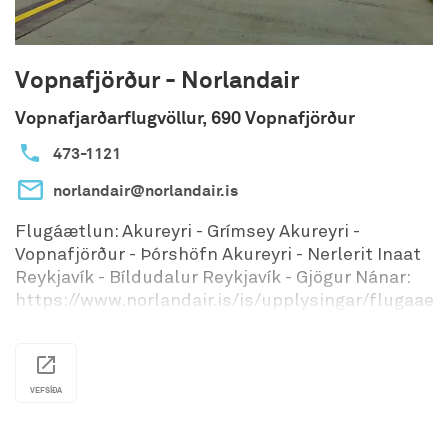
Vopnafjörður - Norlandair
Vopnafjarðarflugvöllur, 690 Vopnafjörður
473-1121
norlandair@norlandair.is
Flugáætlun: Akureyri - Grímsey Akureyri -
Vopnafjörður - Þórshöfn Akureyri - Nerlerit Inaat
Reykjavík - Bíldudalur Reykjavík - Gjögur Nánar:
https://www.norlandair.is/is/upplysingar/flugaaet
VEFSÍÐA