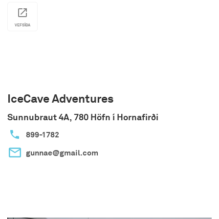
VEFSÍÐA
IceCave Adventures
Sunnubraut 4A, 780 Höfn í Hornafirði
899-1782
gunnae@gmail.com