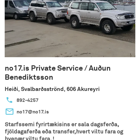
no17.is Private Service / Auðun
Benediktsson
Heiði, Svalbarðsströnd, 606 Akureyri
892-4257
no17@no17.is
Starfssemi fyrirtækisins er sala dagsferða,
fjöldagaferða eða transfer,hvert viltu fara og
hvenær viltu fara. !