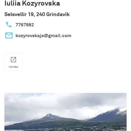
Iuliia Kozyrovska
Selsvellir 19, 240 Grindavík
7767882
kozyrovskaja@gmail.com
VEFSÍÐA