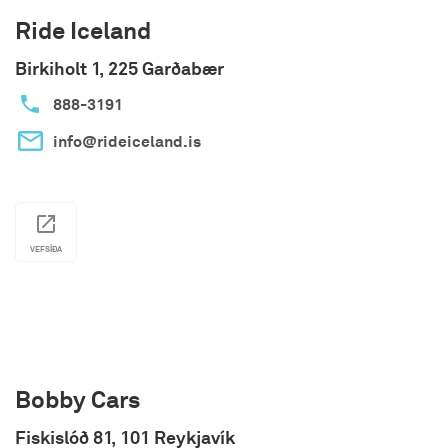
Ride Iceland
Birkiholt 1, 225 Garðabær
888-3191
info@rideiceland.is
VEFSÍÐA
Bobby Cars
Fiskislóð 81, 101 Reykjavík