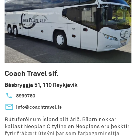
að allir fái tækifæri til að venjast hjólunum.
Hjólin eru sjálfskipt og afar einföld í notkun svo
gestir ná fljótlega góðum tökum á akstrinum.
Coach Travel slf.
Básbryggja 51, 110 Reykjavík
8999760
info@coachtravel.is
Rútuferðir um Ísland allt árið. Bílarnir okkar
kallast Neoplan Cityline en Neoplans eru þekktir
fyrir frábært útsýni þar sem farþegarnir sitja