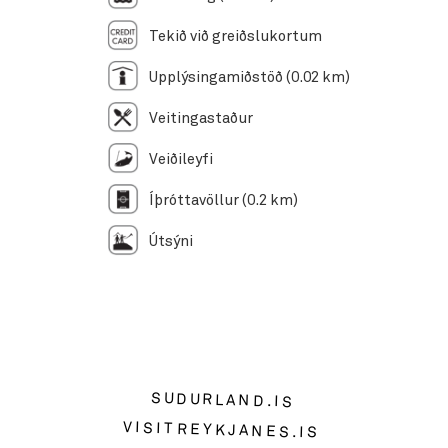
Tekið við greiðslukortum
Upplýsingamiðstöð (0.02 km)
Veitingastaður
Veiðileyfi
Íþróttavöllur (0.2 km)
Útsýni
SUDURLAND.IS
VISITREYKJANES.IS