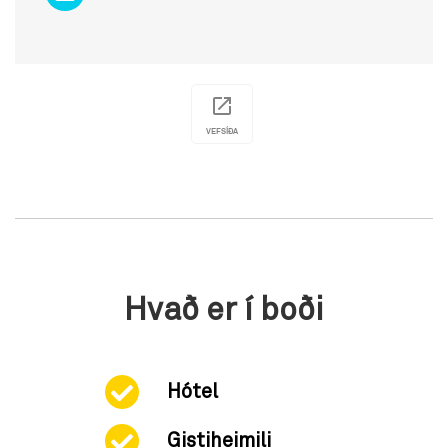
VEFSÍÐA
Hvað er í boði
Hótel
Gistiheimili