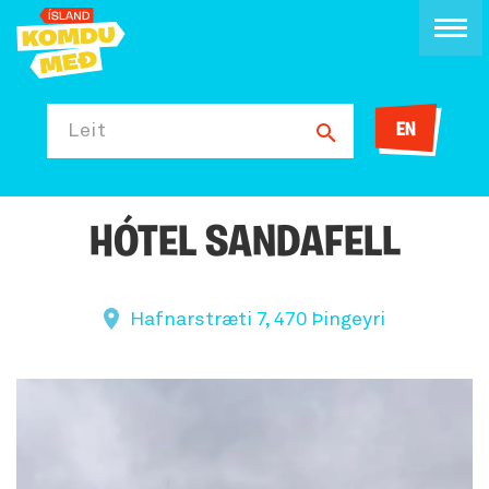
EN
Leit
HÓTEL SANDAFELL
Hafnarstræti 7, 470 Þingeyri