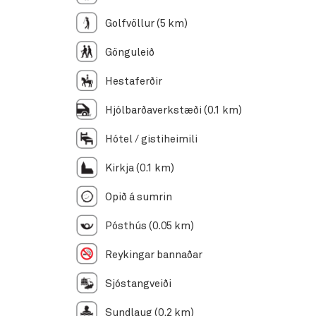
Golfvöllur (5 km)
Gönguleið
Hestaferðir
Hjólbarðaverkstæði (0.1 km)
Hótel / gistiheimili
Kirkja (0.1 km)
Opið á sumrin
Pósthús (0.05 km)
Reykingar bannaðar
Sjóstangveiði
Sundlaug (0.2 km)