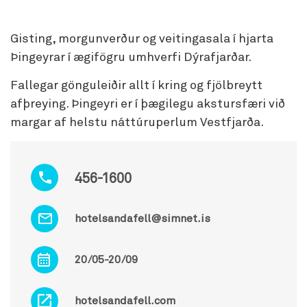
Gisting, morgunverður og veitingasala í hjarta
Þingeyrar í ægifögru umhverfi Dýrafjarðar.
Fallegar gönguleiðir allt í kring og fjölbreytt
afþreying. Þingeyri er í þægilegu akstursfæri við
margar af helstu náttúruperlum Vestfjarða.
456-1600
hotelsandafell@simnet.is
20/05-20/09
hotelsandafell.com