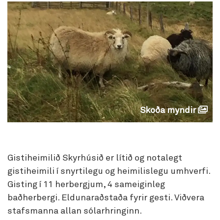
Skoða myndir
Gistiheimilið Skyrhúsið er lítið og notalegt
gistiheimili í snyrtilegu og heimilislegu umhverfi.
Gisting í 11 herbergjum, 4 sameiginleg
baðherbergi. Eldunaraðstaða fyrir gesti. Viðvera
stafsmanna allan sólarhringinn.