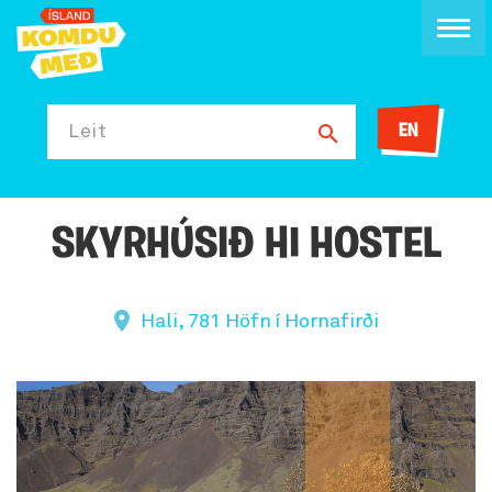
EN
Leit
SKYRHÚSIÐ HI HOSTEL
Hali, 781 Höfn í Hornafirði