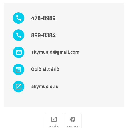
478-8989
899-8384
skyrhusid@gmail.com
Opið allt árið
skyrhusid.is
VEFSÍÐA
FACEBOOK