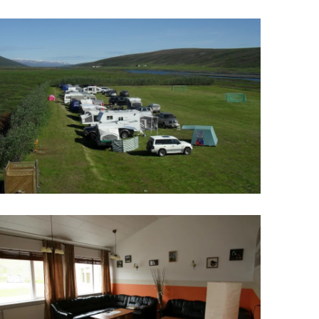
Upplýsingamiðstöðvar
pera
Heilsurækt og Spa
Fossar
Um vefinn
Hjólaferðir
Fyrir börnin
Gönguleiðir
ti
Hjólaleigur
Hápunktar
n
Sjóstangaveiði
Hitt og þetta
Skíði
Náttúra
ug
Skotveiði
Saga og menning
ðir
Stangveiði
Þjóðgarðar
g