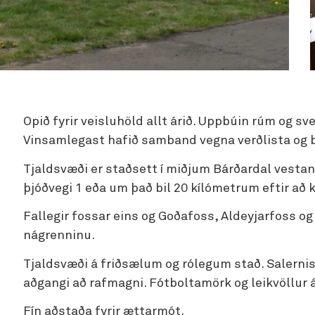
Opið fyrir veisluhöld allt árið. Uppbúin rúm og sv
Vinsamlegast hafið samband vegna verðlista og 
Tjaldsvæði er staðsett í miðjum Bárðardal vestan
þjóðvegi 1 eða um það bil 20 kílómetrum eftir að 
Fallegir fossar eins og Goðafoss, Aldeyjarfoss og
nágrenninu.
Tjaldsvæði á friðsælum og rólegum stað. Salerni
aðgangi að rafmagni. Fótboltamörk og leikvöllur
Fín aðstaða fyrir ættarmót.