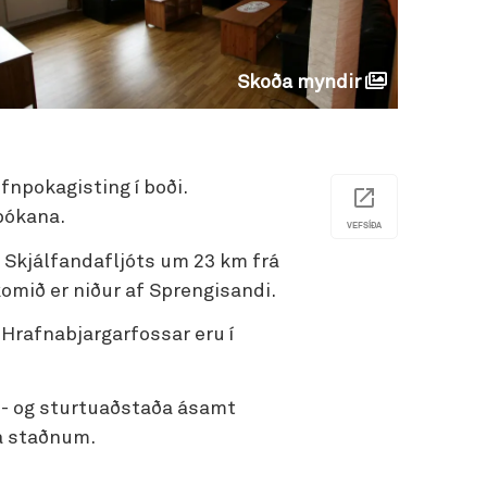
Skoða myndir
efnpokagisting í boði.
bókana.
VEFSÍÐA
 Skjálfandafljóts um 23 km frá
komið er niður af Sprengisandi.
 Hrafnabjargarfossar eru í
s- og sturtuaðstaða ásamt
 á staðnum.