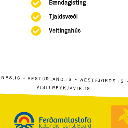
Bændagisting
Tjaldsvæði
Veitingahús
ANES.IS
VESTURLAND.IS
WESTFJORDS.IS
VISITREYKJAVIK.IS