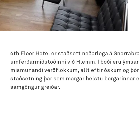
4th Floor Hotel er staðsett neðarlega á Snorrabra
umferðarmiðstöðinni við Hlemm. Í boði eru ýmsar g
mismunandi verðflokkum, allt eftir óskum og þör
staðsetning þar sem margar helstu borgarinnar er
samgöngur greiðar.