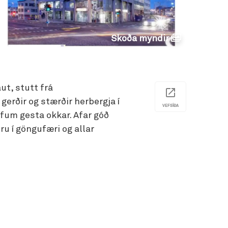
Skoða myndir
ut, stutt frá
erðir og stærðir herbergja í
VEFSÍÐA
fum gesta okkar. Afar góð
u í göngufæri og allar