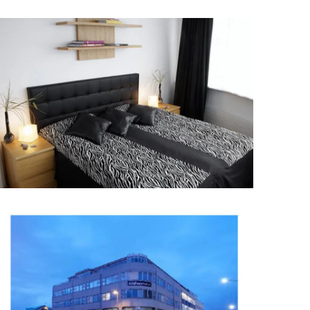
Upplýsingamiðstöðvar
pera
Heilsurækt og Spa
Fossar
Um vefinn
Hjólaferðir
Fyrir börnin
Gönguleiðir
ti
Hjólaleigur
Hápunktar
n
Sjóstangaveiði
Hitt og þetta
Skíði
Náttúra
ug
Skotveiði
Saga og menning
ðir
Stangveiði
Þjóðgarðar
g