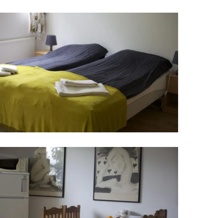
Upplýsingamiðstöðvar
pera
Heilsurækt og Spa
Fossar
Um vefinn
Hjólaferðir
Fyrir börnin
Gönguleiðir
ti
Hjólaleigur
Hápunktar
n
Sjóstangaveiði
Hitt og þetta
Skíði
Náttúra
ug
Skotveiði
Saga og menning
ðir
Stangveiði
Þjóðgarðar
g