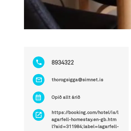
8934322
thorogsigga@simnet.is
Opið allt árið
https://booking.com/hotel/is/l
agarfell-homestay.en-gb.htm
l?aid=311984;label=lagarfell-