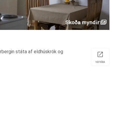
Skoða myndir
erbergin státa af eldhúskrók og
VEFSÍÐA