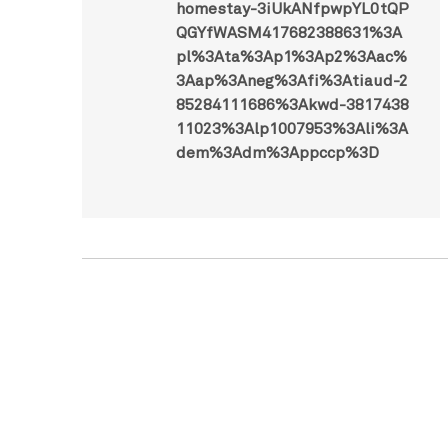
homestay-3iUkANfpwpYL0tQP
QGYfWASM417682388631%3A
pl%3Ata%3Ap1%3Ap2%3Aac%
3Aap%3Aneg%3Afi%3Atiaud-2
85284111686%3Akwd-3817438
11023%3Alp1007953%3Ali%3A
dem%3Adm%3Appccp%3D