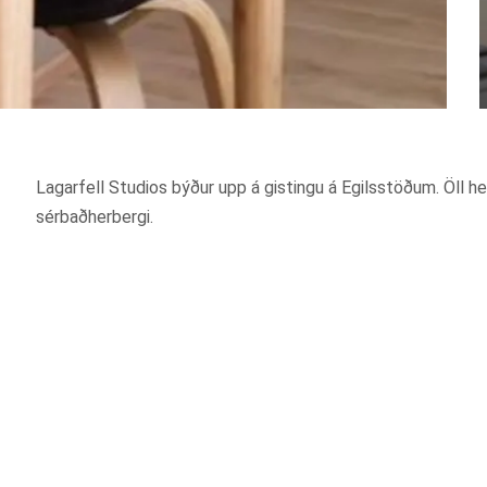
Lagarfell Studios býður upp á gistingu á Egilsstöðum. Öll h
sérbaðherbergi.