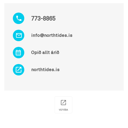
773-8865
info@northtides.is
Opið allt árið
northtides.is
VEFSÍÐA