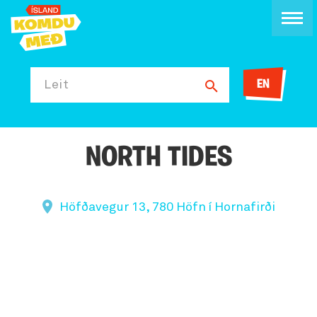
EN
Leit
NORTH TIDES
Höfðavegur 13, 780 Höfn í Hornafirði