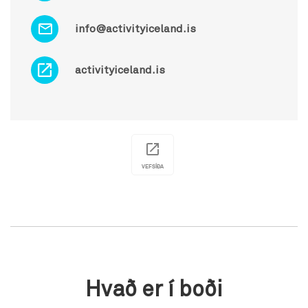
info@activityiceland.is
activityiceland.is
VEFSÍÐA
Hvað er í boði