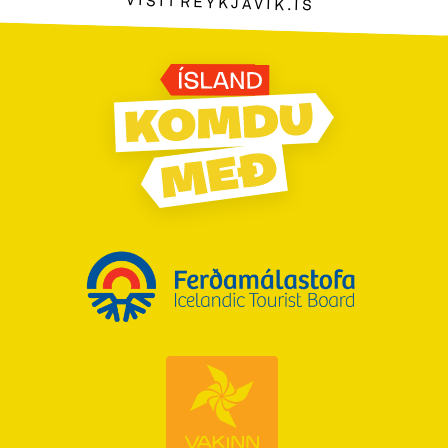
VISITREYKJAVIK.IS