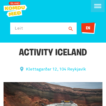
EN
Leit
ACTIVITY ICELAND
Klettagarðar 12, 104 Reykjavík