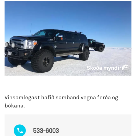
Skoða myndir
Vinsamlegast hafið samband vegna ferða og
bókana.
533-6003