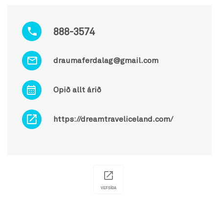
888-3574
draumaferdalag@gmail.com
Opið allt árið
https://dreamtraveliceland.com/
VEFSÍÐA