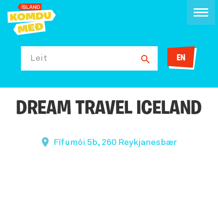
EN
Leit
DREAM TRAVEL ICELAND
Fífumói 5b, 260 Reykjanesbær