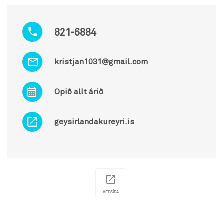
821-6884
kristjan1031@gmail.com
Opið allt árið
geysirlandakureyri.is
VEFSÍÐA