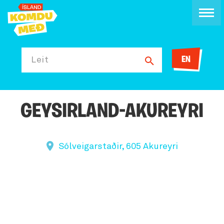
EN
Leit
GEYSIRLAND-AKUREYRI
Sólveigarstaðir, 605 Akureyri