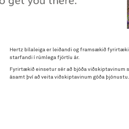
Hertz bílaleiga er leiðandi og framsækið fyrirtæk
starfandi í rúmlega fjörtíu ár.
Fyrirtækið einsetur sér að bjóða viðskiptavinum 
ásamt því að veita viðskiptavinum góða þjónustu