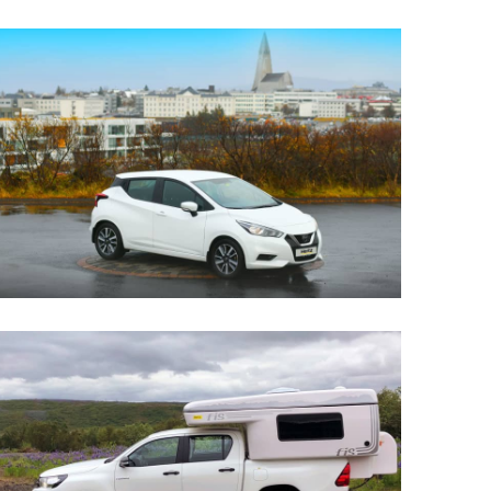
Upplýsingamiðstöðvar
pera
Heilsurækt og Spa
Fossar
Um vefinn
Hjólaferðir
Fyrir börnin
Gönguleiðir
ti
Hjólaleigur
Hápunktar
n
Sjóstangaveiði
Hitt og þetta
Skíði
Náttúra
ug
Skotveiði
Saga og menning
ðir
Stangveiði
Þjóðgarðar
g