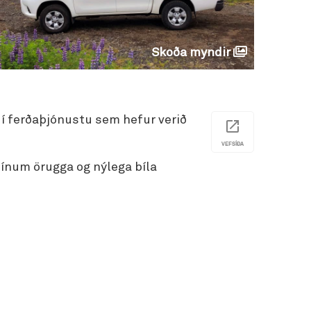
Skoða myndir
i í ferðaþjónustu sem hefur verið
VEFSÍÐA
sínum örugga og nýlega bíla
.