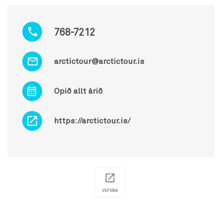
768-7212
arctictour@arctictour.is
Opið allt árið
https://arctictour.is/
VEFSÍÐA