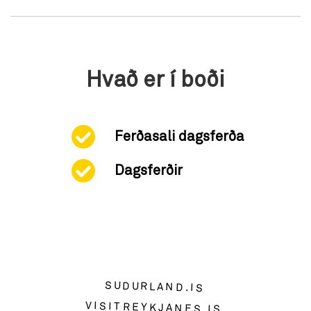
Hvað er í boði
Ferðasali dagsferða
Dagsferðir
SUDURLAND.IS
VISITREYKJANES.IS