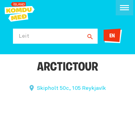
EN
Leit
ARCTICTOUR
Skipholt 50c, 105 Reykjavík