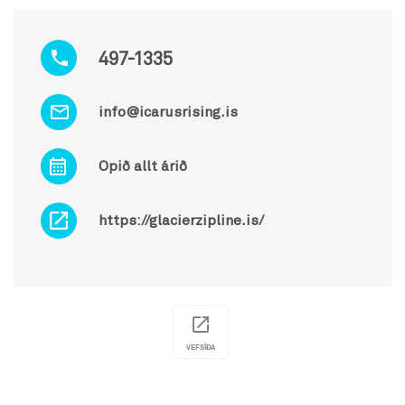
497-1335
info@icarusrising.is
Opið allt árið
https://glacierzipline.is/
VEFSÍÐA