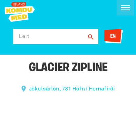
EN
Leit
GLACIER ZIPLINE
Jökulsárlón, 781 Höfn í Hornafirði