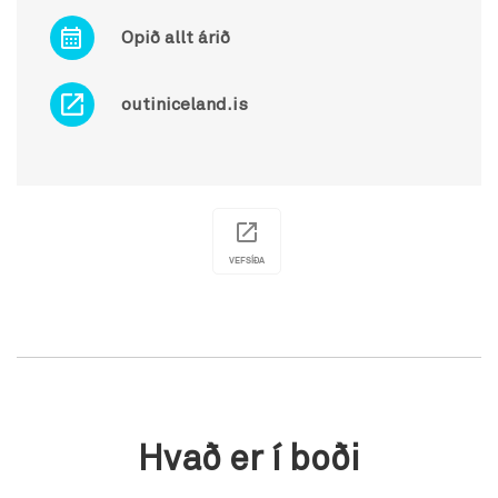
Opið allt árið
outiniceland.is
VEFSÍÐA
Hvað er í boði