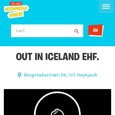
EN
Leit
OUT IN ICELAND EHF.
Bergstaðastræti 69, 101 Reykjavík