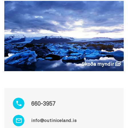
Skoða myndir
660-3957
info@outiniceland.is