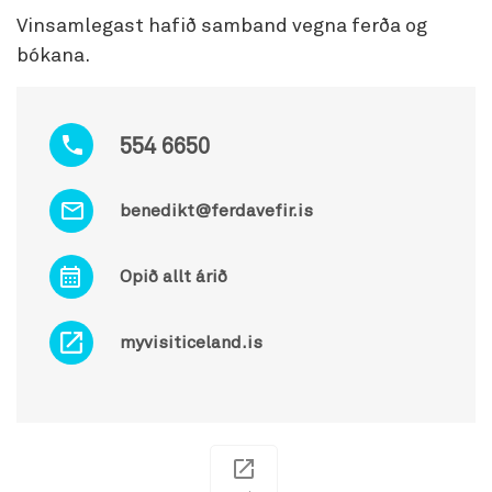
Vinsamlegast hafið samband vegna ferða og
bókana.
554 6650
benedikt@ferdavefir.is
Opið allt árið
myvisiticeland.is