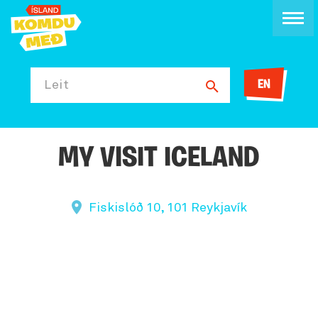
EN
Leit
MY VISIT ICELAND
Fiskislóð 10, 101 Reykjavík