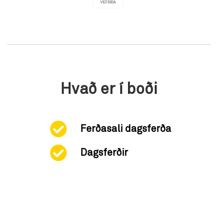
VEFSÍÐA
Hvað er í boði
Ferðasali dagsferða
Dagsferðir