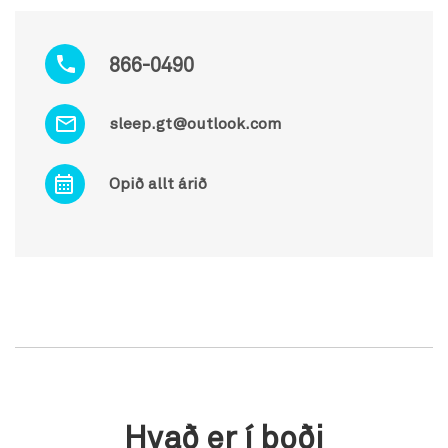
866-0490
sleep.gt@outlook.com
Opið allt árið
Hvað er í boði