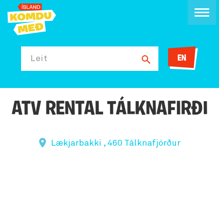
EN
Leit
ATV RENTAL TÁLKNAFIRÐI
Lækjarbakki , 460 Tálknafjörður