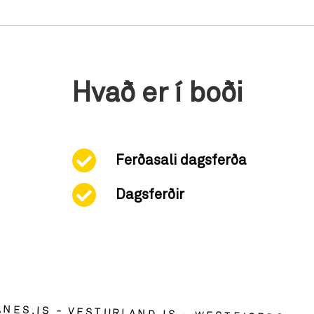
Hvað er í boði
Ferðasali dagsferða
Dagsferðir
ANES.IS
VESTURLAND.IS