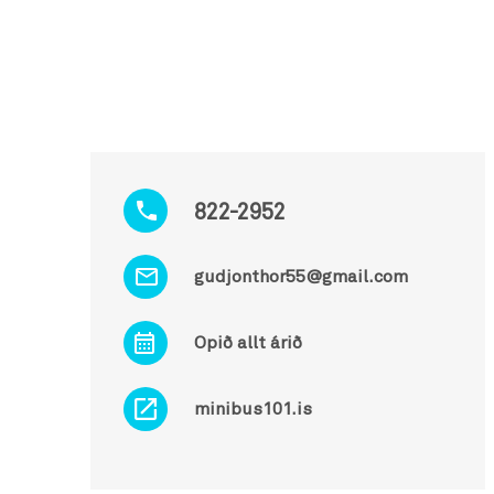
822-2952
gudjonthor55@gmail.com
Opið allt árið
minibus101.is