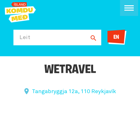
EN
Leit
WETRAVEL
Tangabryggja 12a, 110 Reykjavík