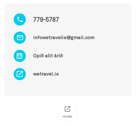
779-5787
infowetravelis@gmail.com
Opið allt árið
wetravel.is
VEFSÍÐA