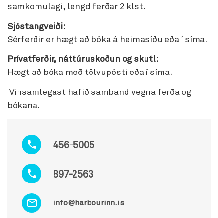
samkomulagi, lengd ferðar 2 klst.
Sjóstangveiði:
Sérferðir er hægt að bóka á heimasíðu eða í síma.
Prívatferðir, náttúruskoðun og skutl:
Hægt að bóka með tölvupósti eða í síma.
Vinsamlegast hafið samband vegna ferða og
bókana.
456-5005
897-2563
info@harbourinn.is