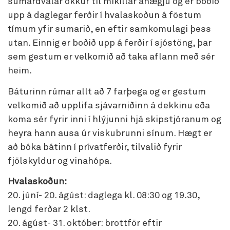
sumardvalar okkur til mikillar ánægju og er boðið
upp á daglegar ferðir í hvalaskoðun á föstum
tímum yfir sumarið, en eftir samkomulagi þess
utan. Einnig er boðið upp á ferðir í sjóstöng, þar
sem gestum er velkomið að taka aflann með sér
heim.
Báturinn rúmar allt að 7 farþega og er gestum
velkomið að upplifa sjávarniðinn á dekkinu eða
koma sér fyrir inni í hlýjunni hjá skipstjóranum og
heyra hann ausa úr viskubrunni sínum. Hægt er
að bóka bátinn í prívatferðir, tilvalið fyrir
fjölskyldur og vinahópa.
Hvalaskoðun:
20. júní- 20. ágúst: daglega kl. 08:30 og 19.30,
lengd ferðar 2 klst.
20. ágúst- 31. október: brottför eftir