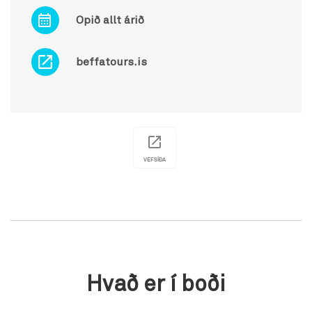
Opið allt árið
beffatours.is
VEFSÍÐA
Hvað er í boði