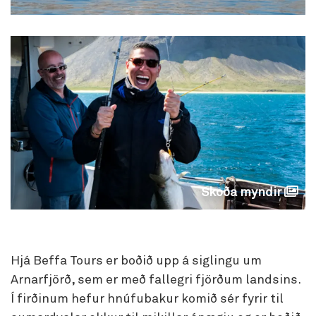
Skoða myndir
Hjá Beffa Tours er boðið upp á siglingu um
Arnarfjörð, sem er með fallegri fjörðum landsins.
Í firðinum hefur hnúfubakur komið sér fyrir til