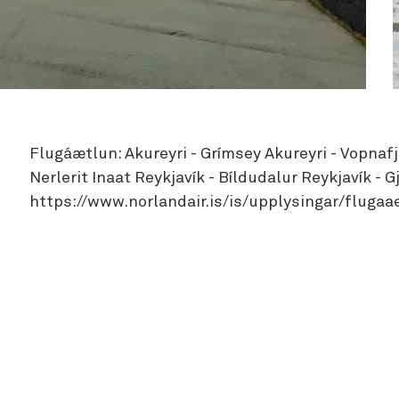
Flugáætlun: Akureyri - Grímsey Akureyri - Vopnafj
Nerlerit Inaat Reykjavík - Bíldudalur Reykjavík - 
https://www.norlandair.is/is/upplysingar/flugaa