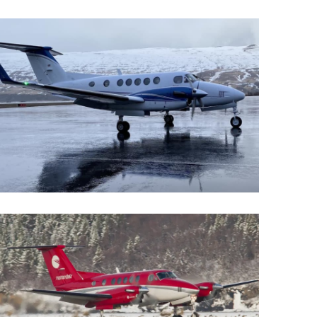
Upplýsingamiðstöðvar
pera
Heilsurækt og Spa
Fossar
Um vefinn
Hjólaferðir
Fyrir börnin
Gönguleiðir
ti
Hjólaleigur
Hápunktar
n
Sjóstangaveiði
Hitt og þetta
Skíði
Náttúra
ug
Skotveiði
Saga og menning
ðir
Stangveiði
Þjóðgarðar
g