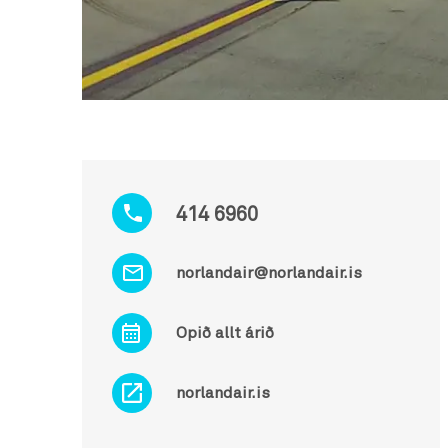
414 6960
norlandair@norlandair.is
Opið allt árið
norlandair.is