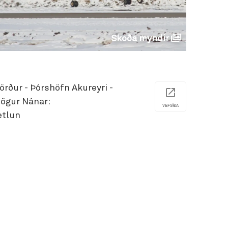
Skoða myndir
örður - Þórshöfn Akureyri -
Gjögur Nánar:
VEFSÍÐA
etlun