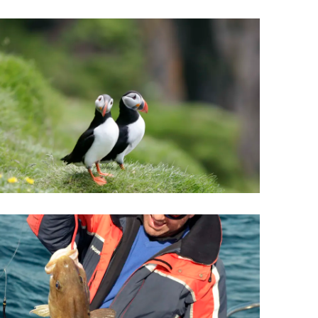
Upplýsingamiðstöðvar
pera
Heilsurækt og Spa
Fossar
Um vefinn
Hjólaferðir
Fyrir börnin
Gönguleiðir
ti
Hjólaleigur
Hápunktar
n
Sjóstangaveiði
Hitt og þetta
Skíði
Náttúra
ug
Skotveiði
Saga og menning
ðir
Stangveiði
Þjóðgarðar
g