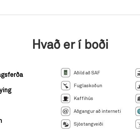
Hvað er í boði
Aðild að SAF
agsferða
Fuglaskoðun
ying
Kaffihús
Aðgangur að interneti
n
Sjóstangveiði