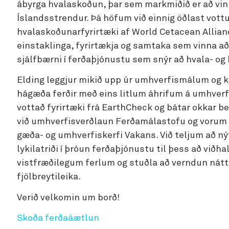
ábyrga hvalaskoðun, þar sem markmiðið er að vin
Íslandsstrendur. Þá höfum við einnig öðlast vott
hvalaskoðunarfyrirtæki af World Cetacean Allian
einstaklinga, fyrirtækja og samtaka sem vinna a
sjálfbærni í ferðaþjónustu sem snýr að hvala- o
Elding leggjur mikið upp úr umhverfismálum og k
hágæða ferðir með eins litlum áhrifum á umhverfi
vottað fyrirtæki frá EarthCheck og bátar okkar b
við umhverfisverðlaun Ferðamálastofu og vorum 
gæða- og umhverfiskerfi Vakans. Við teljum að n
lykilatriði í þróun ferðaþjónustu til þess að við
vistfræðilegum ferlum og stuðla að verndun náttú
fjölbreytileika.
Verið velkomin um borð!
Skoða ferðaáætlun