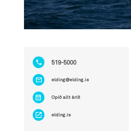
519-5000
elding@elding.is
Opið allt árið
elding.is