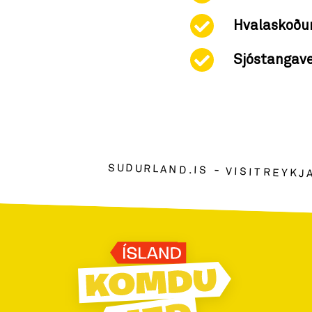
Hvalaskoðu
Sjóstangave
SUDURLAND.IS
VISITREYKJ