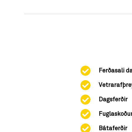
Ferðasali d
Vetrarafþre
Dagsferðir
Fuglaskoðu
Bátaferðir