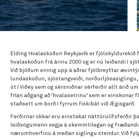
Elding Hvalaskoðun Reykjavík er fjölskyldurekið f
hvalaskoðun frá árinu 2000 og er nú leiðandi í sjó
Við bjóðum einnig upp á aðrar fjölbreyttar ævintý
lundaskoðun, sjóstangveiði, norðurljósasiglingu, f
út í Viðey sem og sérsniðnar sérferðir allt árið um 
frían aðgang að ‘hvalasetrinu’ sem er einskonar f
staðsett um borð í fyrrum fiskibát við Ægisgarð.
Ferðirnar okkar eru einstakar náttúrulífsferðir þ
leiðsögumenn segja á skemmtilegan og fræðandi h
nærumhverfinu á meðan siglingu stendur. Við fy