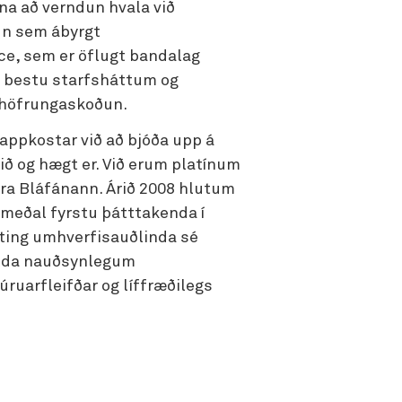
na að verndun hvala við
un sem ábyrgt
ce, sem er öflugt bandalag
ð bestu starfsháttum og
g höfrungaskoðun.
appkostar við að bjóða upp á
ð og hægt er. Við erum platínum
era Bláfánann. Árið 2008 hlutum
meðal fyrstu þátttakenda í
ýting umhverfisauðlinda sé
halda nauðsynlegum
ruarfleifðar og líffræðilegs