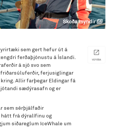
Skoða myndir
yrirtæki sem gert hefur út á
tengdri ferðaþjónustu á Íslandi.
VEFSÍÐA
raferðir á sjó svo sem
riðarsúluferðir, ferjusiglingar
kring. Allir farþegar Eldingar fá
ljótandi sædýrasafn og er
ar sem sérþjálfaðir
átt frá dýralífinu og
lgjum siðareglum IceWhale um