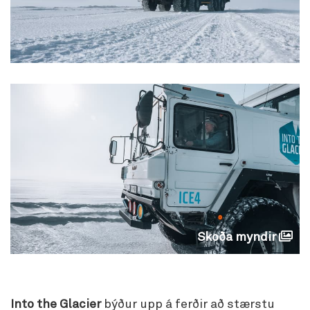
Skoða myndir
Into the Glacier
býður upp á ferðir að stærstu