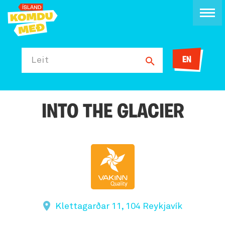
EN
Leit
INTO THE GLACIER
Klettagarðar 11, 104 Reykjavík