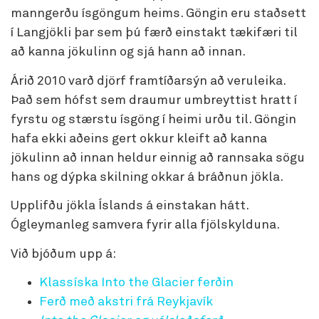
manngerðu ísgöngum heims. Göngin eru staðsett
í Langjökli þar sem þú færð einstakt tækifæri til
að kanna jökulinn og sjá hann að innan.
Árið 2010 varð djörf framtíðarsýn að veruleika.
Það sem hófst sem draumur umbreyttist hratt í
fyrstu og stærstu ísgöng í heimi urðu til. Göngin
hafa ekki aðeins gert okkur kleift að kanna
jökulinn að innan heldur einnig að rannsaka sögu
hans og dýpka skilning okkar á bráðnun jökla.
Upplifðu jökla Íslands á einstakan hátt.
Ógleymanleg samvera fyrir alla fjölskylduna.
Við bjóðum upp á:
Klassíska Into the Glacier ferðin
Ferð með akstri frá Reykjavík