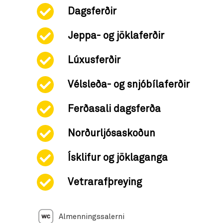
Dagsferðir
Jeppa- og jöklaferðir
Lúxusferðir
Vélsleða- og snjóbílaferðir
Ferðasali dagsferða
Norðurljósaskoðun
Ísklifur og jöklaganga
Vetrarafþreying
Almenningssalerni