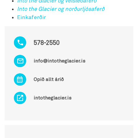
Into the Glacier og vélsleðaferð
Into the Glacier og norðurljósaferð
Einkaferðir
578-2550
info@intotheglacier.is
Opið allt árið
intotheglacier.is