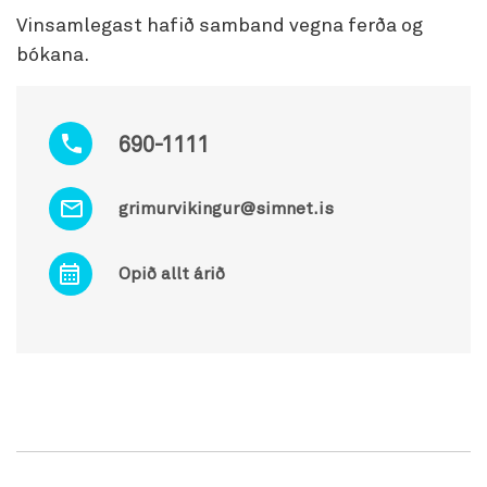
Vinsamlegast hafið samband vegna ferða og
bókana.
690-1111
grimurvikingur@simnet.is
Opið allt árið