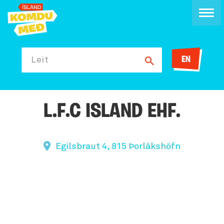
EN
Leit
L.F.C ISLAND EHF.
Egilsbraut 4, 815 Þorlákshöfn