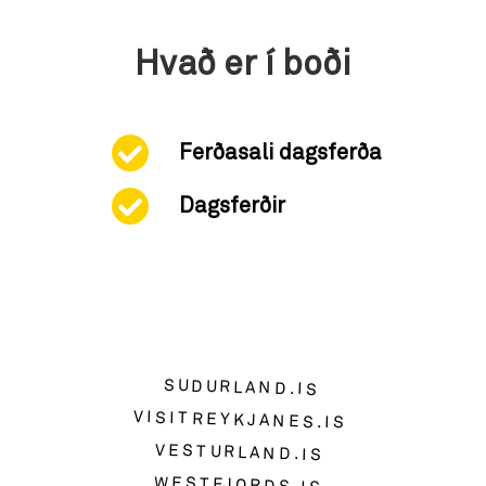
Hvað er í boði
Ferðasali dagsferða
Dagsferðir
SUDURLAND.IS
VISITREYKJANES.IS
VESTURLAND.IS
WESTFJORDS.IS