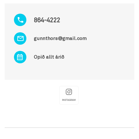
864-4222
gunnthors@gmail.com
Opið allt árið
INSTAGRAM