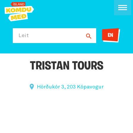
EN
Leit
TRISTAN TOURS
Hörðukór 3, 203 Kópavogur