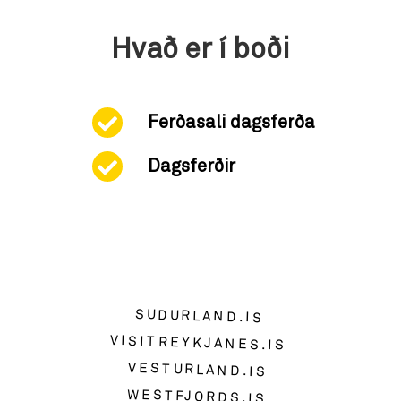
Hvað er í boði
Ferðasali dagsferða
Dagsferðir
SUDURLAND.IS
VISITREYKJANES.IS
VESTURLAND.IS
WESTFJORDS.IS