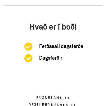
Hvað er í boði
Ferðasali dagsferða
Dagsferðir
SUDURLAND.IS
VISITREYKJANES.IS