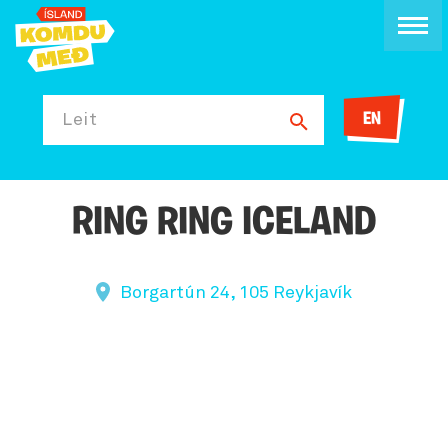
EN
Leit
RING RING ICELAND
Borgartún 24, 105 Reykjavík