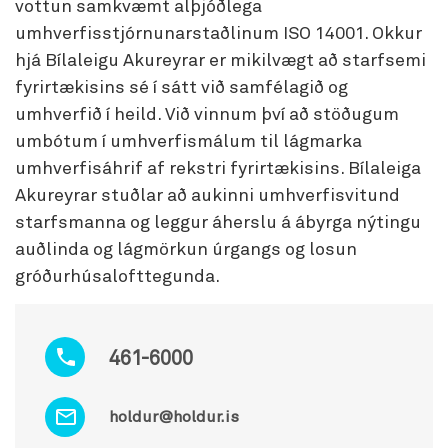
vottun samkvæmt alþjóðlega
umhverfisstjórnunarstaðlinum ISO 14001. Okkur
hjá Bílaleigu Akureyrar er mikilvægt að starfsemi
fyrirtækisins sé í sátt við samfélagið og
umhverfið í heild. Við vinnum því að stöðugum
umbótum í umhverfismálum til lágmarka
umhverfisáhrif af rekstri fyrirtækisins. Bílaleiga
Akureyrar stuðlar að aukinni umhverfisvitund
starfsmanna og leggur áherslu á ábyrga nýtingu
auðlinda og lágmörkun úrgangs og losun
gróðurhúsalofttegunda.
461-6000
holdur@holdur.is