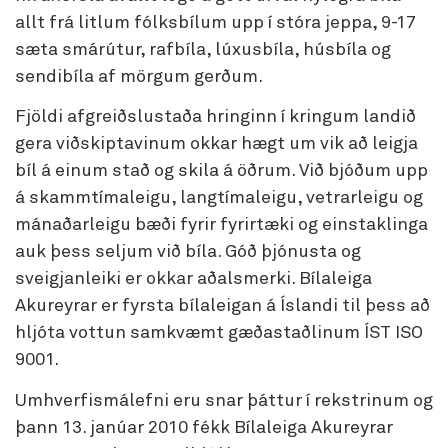
allt frá litlum fólksbílum upp í stóra jeppa, 9-17
sæta smárútur, rafbíla, lúxusbíla, húsbíla og
sendibíla af mörgum gerðum.
Fjöldi afgreiðslustaða hringinn í kringum landið
gera viðskiptavinum okkar hægt um vik að leigja
bíl á einum stað og skila á öðrum. Við bjóðum upp
á skammtímaleigu, langtímaleigu, vetrarleigu og
mánaðarleigu bæði fyrir fyrirtæki og einstaklinga
auk þess seljum við bíla. Góð þjónusta og
sveigjanleiki er okkar aðalsmerki. Bílaleiga
Akureyrar er fyrsta bílaleigan á Íslandi til þess að
hljóta vottun samkvæmt gæðastaðlinum ÍST ISO
9001.
Umhverfismálefni eru snar þáttur í rekstrinum og
þann 13. janúar 2010 fékk Bílaleiga Akureyrar