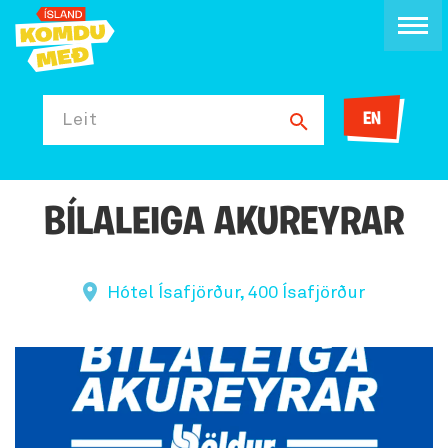
EN
Leit
BÍLALEIGA AKUREYRAR
Hótel Ísafjörður, 400 Ísafjörður