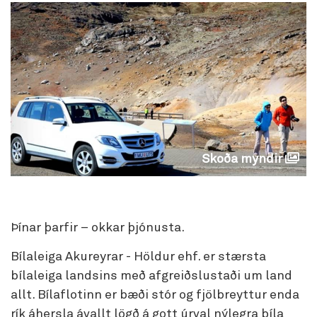
Skoða myndir
Þínar þarfir – okkar þjónusta.
Bílaleiga Akureyrar - Höldur ehf. er stærsta
bílaleiga landsins með afgreiðslustaði um land
allt. Bílaflotinn er bæði stór og fjölbreyttur enda
rík áhersla ávallt lögð á gott úrval nýlegra bíla