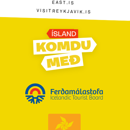
EAST.IS
VISITREYKJAVIK.IS