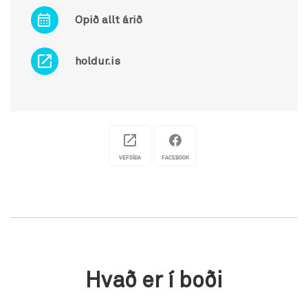
Opið allt árið
holdur.is
VEFSÍÐA
FACEBOOK
Hvað er í boði