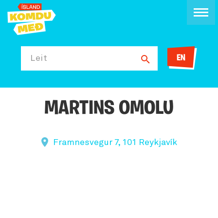
EN
Leit
MARTINS OMOLU
Framnesvegur 7, 101 Reykjavík