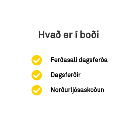
Hvað er í boði
Ferðasali dagsferða
Dagsferðir
Norðurljósaskoðun