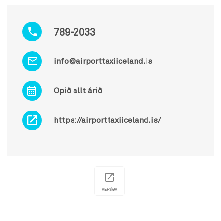
789-2033
info@airporttaxiiceland.is
Opið allt árið
https://airporttaxiiceland.is/
VEFSÍÐA