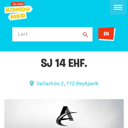
EN
Leit
SJ 14 EHF.
Vallarhús 2, 112 Reykjavík