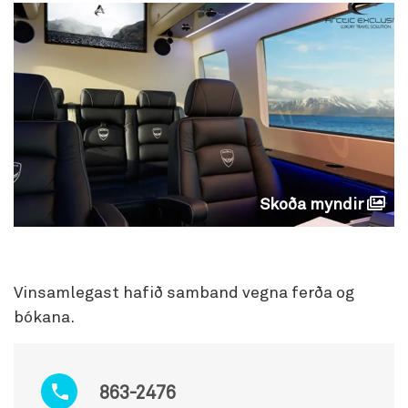
Skoða myndir
Vinsamlegast hafið samband vegna ferða og
bókana.
863-2476