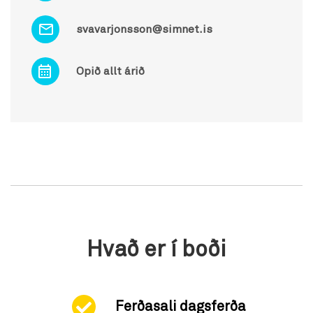
svavarjonsson@simnet.is
Opið allt árið
Hvað er í boði
Ferðasali dagsferða