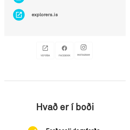
explorers.is
INSTAGRAM
VEFSÍÐA
FACEBOOK
Hvað er í boði