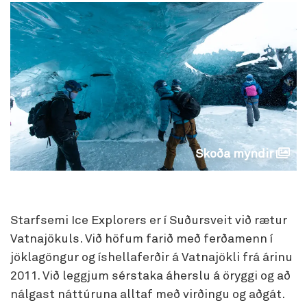
Skoða myndir
Starfsemi Ice Explorers er í Suðursveit við rætur
Vatnajökuls. Við höfum farið með ferðamenn í
jöklagöngur og íshellaferðir á Vatnajökli frá árinu
2011. Við leggjum sérstaka áherslu á öryggi og að
nálgast náttúruna alltaf með virðingu og aðgát.