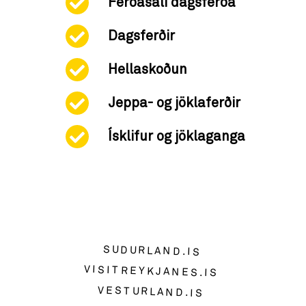
Ferðasali dagsferða
Dagsferðir
Hellaskoðun
Jeppa- og jöklaferðir
Ísklifur og jöklaganga
SUDURLAND.IS
VISITREYKJANES.IS
VESTURLAND.IS