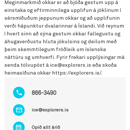
Meginmarkmið okkar er að bjóða gestum upp á
einstaka og eftirminnilega upplifun á jöklinum í
sérsmíðuðum jeppunum okkar og að upplifunin
verði hápunktur dvalarinnar á Íslandi. Við reynum
í hvert sinn að sýna gestum okkar fallegustu og
áhugaverðustu hluta jökulsins og deilum með
þeim skemmtilegum fróðleik um íslenska
náttúru og umhverfi. Fyrir frekari upplýsingar má
senda tölvupóst á ice@explorers.is eða skoða
heimasíðuna okkar https://explorers.is/.
866-3490
ice@explorers.is
Opið allt árið