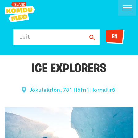
EN
Leit
ICE EXPLORERS
Jökulsárlón, 781 Höfn í Hornafirði