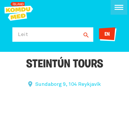
EN
Leit
STEINTÚN TOURS
Sundaborg 9, 104 Reykjavík