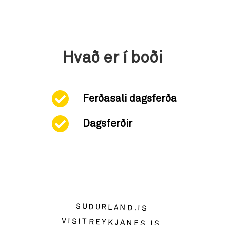
Hvað er í boði
Ferðasali dagsferða
Dagsferðir
SUDURLAND.IS
VISITREYKJANES.IS