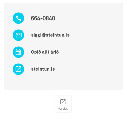
664-0840
siggi@steintun.is
Opið allt árið
steintun.is
VEFSÍÐA