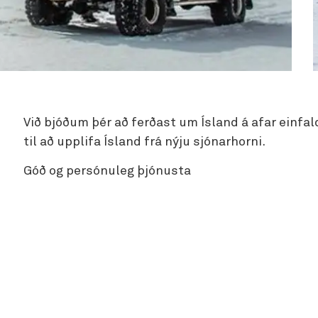
Við bjóðum þér að ferðast um Ísland á afar einfald
til að upplifa Ísland frá nýju sjónarhorni.
Góð og persónuleg þjónusta