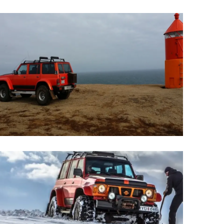
Upplýsingamiðstöðvar
pera
Heilsurækt og Spa
Fossar
Um vefinn
Hjólaferðir
Fyrir börnin
Gönguleiðir
ti
Hjólaleigur
Hápunktar
n
Sjóstangaveiði
Hitt og þetta
Skíði
Náttúra
ug
Skotveiði
Saga og menning
ðir
Stangveiði
Þjóðgarðar
g