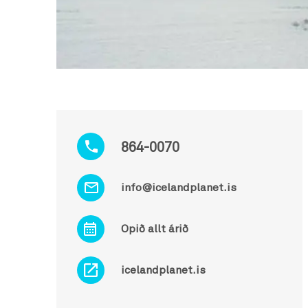
864-0070
info@icelandplanet.is
Opið allt árið
icelandplanet.is