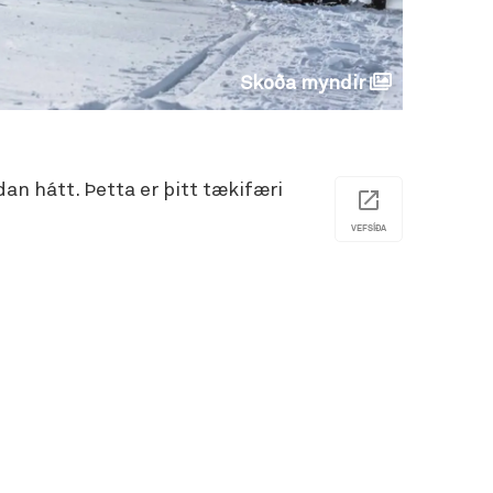
Skoða myndir
an hátt. Þetta er þitt tækifæri
VEFSÍÐA