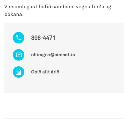
Vinsamlegast hafið samband vegna ferða og
bókana.
898-4471
olliragna@simnet.is
Opið allt árið