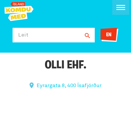
EN
Leit
OLLI EHF.
Eyrargata 8, 400 Ísafjörður