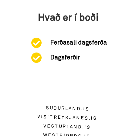
Hvað er í boði
Ferðasali dagsferða
Dagsferðir
SUDURLAND.IS
VISITREYKJANES.IS
VESTURLAND.IS
WESTFJORDS.IS