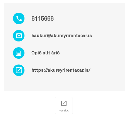
6115666
haukur@akureyrirentacar.is
Opið allt árið
https://akureyrirentacar.is/
VEFSÍÐA