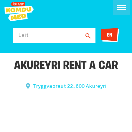
EN
Leit
AKUREYRI RENT A CAR
Tryggvabraut 22, 600 Akureyri